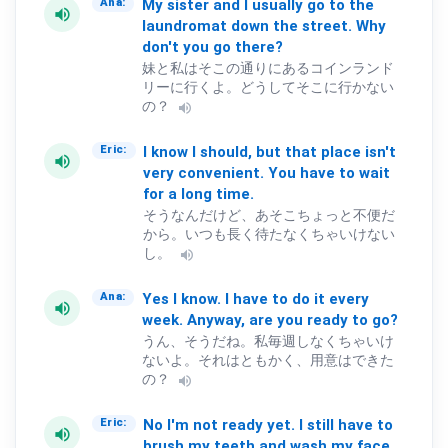
My
sister
and
I
usually
go
to
the
Ana:
volume_up
laundromat
down
the
street.
Why
don't
you
go
there?
妹と私はそこの通りにあるコインランド
リーに行くよ。どうしてそこに行かない
の？
volume_up
I
know
I
should,
but
that
place
isn't
Eric:
volume_up
very
convenient.
You
have
to
wait
for
a
long
time.
そうなんだけど、あそこちょっと不便だ
から。いつも長く待たなくちゃいけない
し。
volume_up
Yes
I
know.
I
have
to
do
it
every
Ana:
volume_up
week.
Anyway,
are
you
ready
to
go?
うん、そうだね。私毎週しなくちゃいけ
ないよ。それはともかく、用意はできた
の？
volume_up
No
I'm
not
ready
yet.
I
still
have
to
Eric:
volume_up
brush
my
teeth
and
wash
my
face.