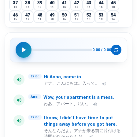
37
38
39
40
41
42
43
44
45
14
16
10
14
15
13
16
16
18
46
47
48
49
50
51
52
53
54
15
12
11
20
16
17
15
19
14
55
56
57
58
59
60
61
62
63
16
15
14
11
12
14
17
17
14
64
65
66
67
68
69
70
71
72
11
13
17
16
14
15
16
14
14
play_arrow
repeat
0:00
/
0:00
73
74
75
76
77
78
79
80
81
17
12
12
14
15
13
12
17
13
82
83
84
85
86
87
88
89
90
15
14
14
11
15
11
12
17
19
91
92
93
94
95
96
97
98
99
Hi
Anna,
come
in.
Eric:
volume_up
14
17
12
15
13
10
12
11
11
アナ、こんにちは。入って。
volume_up
100
13
Wow,
your
apartment
is
a
mess.
Ana:
volume_up
わあ、アパート、汚い。
volume_up
I
know,
I
didn't
have
time
to
put
Eric:
volume_up
things
away
before
you
got
here.
そんなんだよ。アナが来る前に片付ける
時間がなかったんだ。