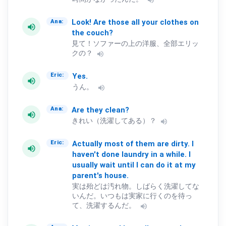
volume_up
Look!
Are
those
all
your
clothes
on
Ana:
volume_up
the
couch?
見て！ソファーの上の洋服、全部エリッ
クの？
volume_up
Yes.
Eric:
volume_up
うん。
volume_up
Are
they
clean?
Ana:
volume_up
きれい（洗濯してある）？
volume_up
Actually
most
of
them
are
dirty.
I
Eric:
volume_up
haven't
done
laundry
in
a
while.
I
usually
wait
until
I
can
do
it
at
my
parent's
house.
実は殆どは汚れ物。しばらく洗濯してな
いんだ。いつもは実家に行くのを待っ
て、洗濯するんだ。
volume_up