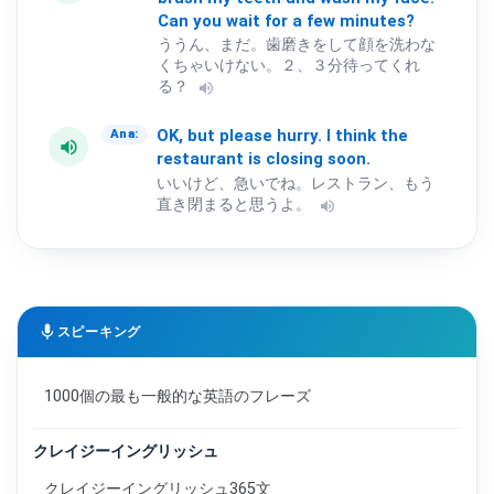
Can
you
wait
for
a
few
minutes?
ううん、まだ。歯磨きをして顔を洗わな
くちゃいけない。２、３分待ってくれ
る？
volume_up
OK,
but
please
hurry.
I
think
the
Ana:
volume_up
restaurant
is
closing
soon.
いいけど、急いでね。レストラン、もう
直き閉まると思うよ。
volume_up
mic
スピーキング
1000個の最も一般的な英語のフレーズ
クレイジーイングリッシュ
クレイジーイングリッシュ365文