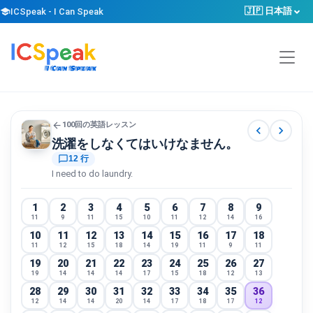
🇯🇵 日本語
school
ICSpeak - I Can Speak
arrow_back
100回の英語レッスン
chevron_left
chevron_right
洗濯をしなくてはいけなません。
chat_bubble_outline
12 行
I need to do laundry.
1
2
3
4
5
6
7
8
9
11
9
11
15
10
11
12
14
16
10
11
12
13
14
15
16
17
18
11
12
15
18
14
19
11
9
11
19
20
21
22
23
24
25
26
27
19
14
14
14
17
15
18
12
13
28
29
30
31
32
33
34
35
36
12
14
14
20
14
17
18
17
12