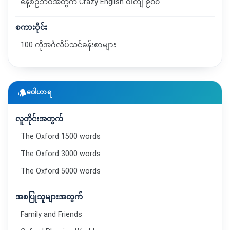
နေ့စဉ်ဘဝအတွက် Crazy English ဝါကျ ၉၀၀
စကားဝိုင်း
100 ကိုအင်္ဂလိပ်သင်ခန်းစာများ
style
ဝေါဟာရ
လူတိုင်းအတွက်
The Oxford 1500 words
The Oxford 3000 words
The Oxford 5000 words
အစပြုသူများအတွက်
Family and Friends