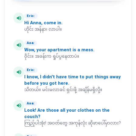
Eric:
volume_up
Hi
Anna,
come
in.
ဟိုင်း အန်နာ၊ လာပါ။
Ana:
volume_up
Wow,
your
apartment
is
a
mess.
ဝိုင်း။ အခန်းက ရှုပ်ပွနေတာပဲ။
Eric:
volume_up
I
know,
I
didn't
have
time
to
put
things
away
before
you
got
here.
သိတယ်။ မင်းမလာခင် ရှင်းဖို့ အချိန်မရှိလို့။
Ana:
volume_up
Look!
Are
those
all
your
clothes
on
the
couch?
ကြည့်ပါအုံး! အဝတ်တွေ အကုန်လုံး ဆိုဖာပေါ်မှာလား?