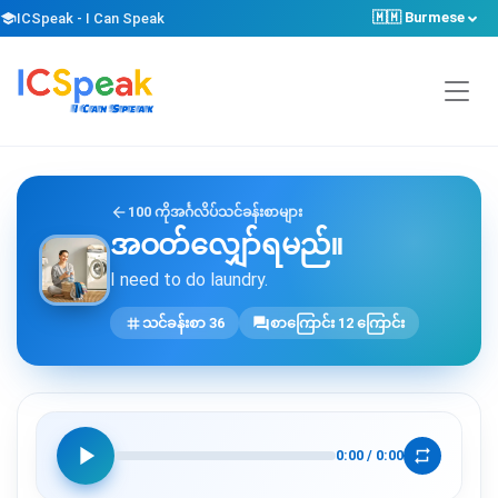
🇲🇲 Burmese
school
ICSpeak - I Can Speak
arrow_back
100 ကိုအင်္ဂလိပ်သင်ခန်းစာများ
အဝတ်လျှော်ရမည်။
I need to do laundry.
tag
forum
သင်ခန်းစာ 36
စာကြောင်း 12 ကြောင်း
play_arrow
repeat
0:00
/
0:00