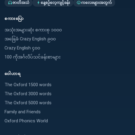
ဇာတိအသံ
နေ့စဉ်လေ့ကျင့်ခန်း
ကလေးများအတွက်
headphones
bolt
child_care
စကားပြော
အသုံးအများဆုံး စကားစု ၁၀၀၀
အခြေခံ Crazy English ၉၀၀
Crazy English ၄၀၀
100 ကိုအင်္ဂလိပ်သင်ခန်းစာများ
ဝေါဟာရ
The Oxford 1500 words
The Oxford 3000 words
The Oxford 5000 words
Family and Friends
Oxford Phonics World