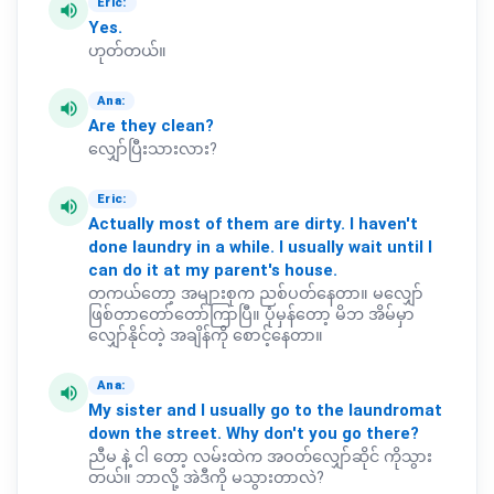
Eric:
volume_up
Yes.
ဟုတ်တယ်။
Ana:
volume_up
Are
they
clean?
လျှော်ပြီးသားလား?
Eric:
volume_up
Actually
most
of
them
are
dirty.
I
haven't
done
laundry
in
a
while.
I
usually
wait
until
I
can
do
it
at
my
parent's
house.
တကယ်တော့ အများစုက ညစ်ပတ်နေတာ။ မလျှော်
ဖြစ်တာတော်တော်ကြာပြီ။ ပုံမှန်တော့ မိဘ အိမ်မှာ
လျှော်နိုင်တဲ့ အချိန်ကို စောင့်နေတာ။
Ana:
volume_up
My
sister
and
I
usually
go
to
the
laundromat
down
the
street.
Why
don't
you
go
there?
ညီမ နဲ့ ငါ တော့ လမ်းထဲက အဝတ်လျှော်ဆိုင် ကိုသွား
တယ်။ ဘာလို့ အဲဒီကို မသွားတာလဲ?