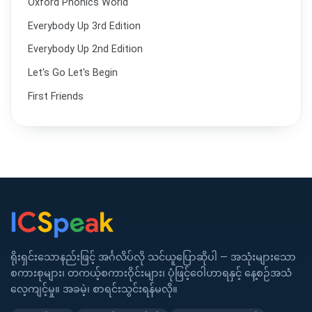
Oxford Phonics World
Everybody Up 3rd Edition
Everybody Up 2nd Edition
Let's Go Let's Begin
First Friends
ရိုးရှင်းသောနည်းဖြင့် အင်္ဂလိပ်လို သင်ယူပြောဆိုပါ — အသုံးများသော
စကားစုများ၊ တကယ့်စကားဝိုင်းများ၊ ပုံဖြင့်ဝေါဟာရနှင့် နေ့စဉ်အသံ
လေ့ကျင့်မှု။ အခမဲ့၊ စာရင်းသွင်းရန်မလို။