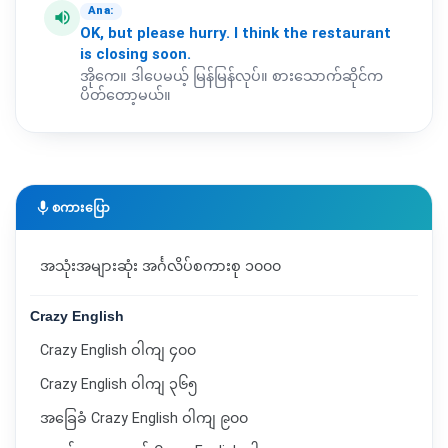
Ana:
volume_up
OK,
but
please
hurry.
I
think
the
restaurant
is
closing
soon.
အိုကေ။ ဒါပေမယ့် မြန်မြန်လုပ်။ စားသောက်ဆိုင်က
ပိတ်တော့မယ်။
mic
စကားပြော
အသုံးအများဆုံး အင်္ဂလိပ်စကားစု ၁၀၀၀
Crazy English
Crazy English ဝါကျ ၄၀၀
Crazy English ဝါကျ ၃၆၅
အခြေခံ Crazy English ဝါကျ ၉၀၀