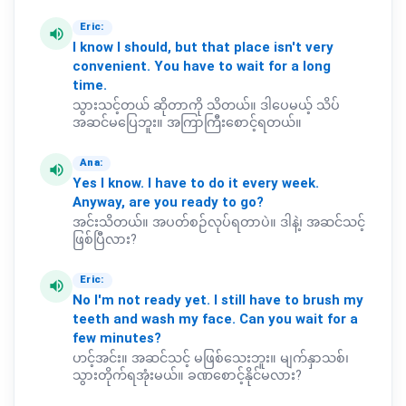
Eric:
volume_up
I
know
I
should,
but
that
place
isn't
very
convenient.
You
have
to
wait
for
a
long
time.
သွားသင့်တယ် ဆိုတာကို သိတယ်။ ဒါပေမယ့် သိပ်
အဆင်မပြေဘူး။ အကြာကြီးစောင့်ရတယ်။
Ana:
volume_up
Yes
I
know.
I
have
to
do
it
every
week.
Anyway,
are
you
ready
to
go?
အင်းသိတယ်။ အပတ်စဉ်လုပ်ရတာပဲ။ ဒါနဲ့၊ အဆင်သင့်
ဖြစ်ပြီလား?
Eric:
volume_up
No
I'm
not
ready
yet.
I
still
have
to
brush
my
teeth
and
wash
my
face.
Can
you
wait
for
a
few
minutes?
ဟင့်အင်း။ အဆင်သင့် မဖြစ်သေးဘူး။ မျက်နှာသစ်၊
သွားတိုက်ရအုံးမယ်။ ခဏစောင့်နိုင်မလား?