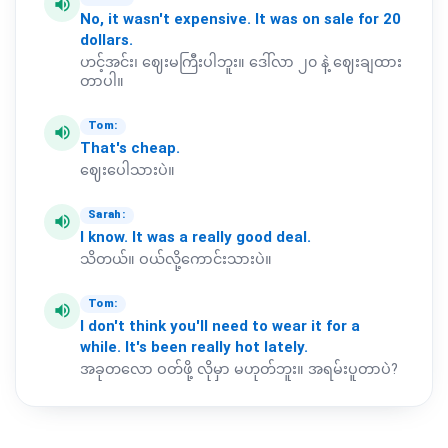
volume_up
No,
it
wasn't
expensive.
It
was
on
sale
for
20
dollars.
ဟင့်အင်း၊ ဈေးမကြီးပါဘူး။ ဒေါ်လာ ၂၀ နဲ့ ဈေးချထား
တာပါ။
Tom:
volume_up
That's
cheap.
ဈေးပေါသားပဲ။
Sarah:
volume_up
I
know.
It
was
a
really
good
deal.
သိတယ်။ ဝယ်လို့ကောင်းသားပဲ။
Tom:
volume_up
I
don't
think
you'll
need
to
wear
it
for
a
while.
It's
been
really
hot
lately.
အခုတလော ဝတ်ဖို့ လိုမှာ မဟုတ်ဘူး။ အရမ်းပူတာပဲ?