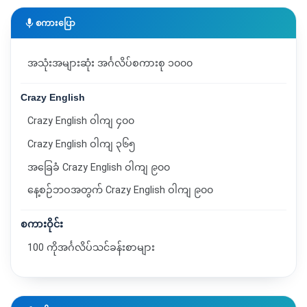
mic
စကားပြော
အသုံးအများဆုံး အင်္ဂလိပ်စကားစု ၁၀၀၀
Crazy English
Crazy English ဝါကျ ၄၀၀
Crazy English ဝါကျ ၃၆၅
အခြေခံ Crazy English ဝါကျ ၉၀၀
နေ့စဉ်ဘဝအတွက် Crazy English ဝါကျ ၉၀၀
စကားဝိုင်း
100 ကိုအင်္ဂလိပ်သင်ခန်းစာများ