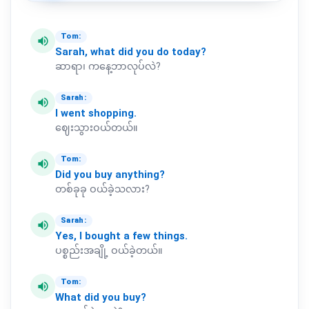
Tom:
volume_up
Sarah,
what
did
you
do
today?
ဆာရာ၊ ကနေ့ဘာလုပ်လဲ?
Sarah:
volume_up
I
went
shopping.
ဈေးသွားဝယ်တယ်။
Tom:
volume_up
Did
you
buy
anything?
တစ်ခုခု ဝယ်ခဲ့သလား?
Sarah:
volume_up
Yes,
I
bought
a
few
things.
ပစ္စည်းအချို့ ဝယ်ခဲ့တယ်။
Tom:
volume_up
What
did
you
buy?