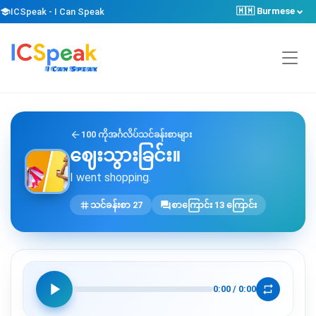
🇲🇲 Burmese
school
ICSpeak - I Can Speak
arrow_back
100 ကိုအင်္ဂလိပ်သင်ခန်းစာများ
ဈေးသွားခြင်း။
I went shopping.
tag
forum
သင်ခန်းစာ 27
စာကြောင်း 13 ကြောင်း
play_arrow
repeat
0:00
/
0:00