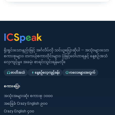
ရိုးရှင်းသောနည်းဖြင့် အင်္ဂလိပ်လို သင်ယူပြောဆိုပါ — အသုံးများသော
စကားစုများ၊ တကယ့်စကားဝိုင်းများ၊ ပုံဖြင့်ဝေါဟာရနှင့် နေ့စဉ်အသံ
လေ့ကျင့်မှု။ အခမဲ့၊ စာရင်းသွင်းရန်မလို။
ဇာတိအသံ
နေ့စဉ်လေ့ကျင့်ခန်း
ကလေးများအတွက်
headphones
bolt
child_care
စကားပြော
အသုံးအများဆုံး စကားစု ၁၀၀၀
အခြေခံ Crazy English ၉၀၀
Crazy English ၄၀၀