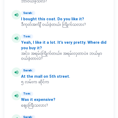
ဘာဝယ်ခဲ့သလဲ?
Sarah:
volume_up
I
bought
this
coat.
Do
you
like
it?
ဒီကုတ်အင်္ကျီ ဝယ်ခဲ့တယ်၊ ကြိုက်သလား?
Tom:
volume_up
Yeah,
I
like
it
a
lot.
It's
very
pretty.
Where
did
you
buy
it?
အင်း၊ အရမ်းကြိုက်တယ်။ အရမ်းလှတာပဲ။ ဘယ်မှာ
ဝယ်ခဲ့တာလဲ?
Sarah:
volume_up
At
the
mall
on
5th
street.
၅ လမ်းက ဆိုင်က
Tom:
volume_up
Was
it
expensive?
ဈေးကြီးသလား?
Sarah: