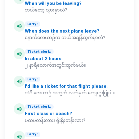
When
will
you
be
leaving?
ဘယ်တော့ သွားမှာလဲ?
Larry:
volume_up
When
does
the
next
plane
leave?
နောက်လေယာဉ်က ဘယ်အချိန်ထွက်မှာလဲ?
Ticket clerk:
volume_up
In
about
2
hours.
၂ နာရီလောက်အတွင်းထွက်မယ်။
Larry:
volume_up
I'd
like
a
ticket
for
that
flight
please.
အဲဒီ လေယာဉ် အတွက် လက်မှတ် ကျေးဇူးပြုပါ။
Ticket clerk:
volume_up
First
class
or
coach?
ပထမတန်းလား၊ ရိုးရိုးတန်းလား?
Larry:
volume_up