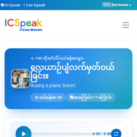
🇲🇲 Burmese
school
ICSpeak - I Can Speak
arrow_back
100 ကိုအင်္ဂလိပ်သင်ခန်းစာများ
လေယာဉ်ပျံလက်မှတ်ဝယ်
ခြင်း။
Buying a plane ticket.
tag
forum
သင်ခန်းစာ 33
စာကြောင်း 17 ကြောင်း
play_arrow
repeat
0:00
/
0:00