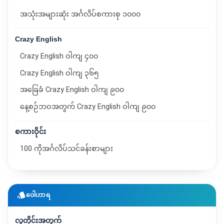
အသုံးအများဆုံး အင်္ဂလိပ်စကားစု ၁၀၀၀
Crazy English
Crazy English ဝါကျ ၄၀၀
Crazy English ဝါကျ ၃၆၅
အခြေခံ Crazy English ဝါကျ ၉၀၀
နေ့စဉ်ဘဝအတွက် Crazy English ဝါကျ ၉၀၀
စကားဝိုင်း
100 ကိုအင်္ဂလိပ်သင်ခန်းစာများ
style
ဝေါဟာရ
လူတိုင်းအတွက်