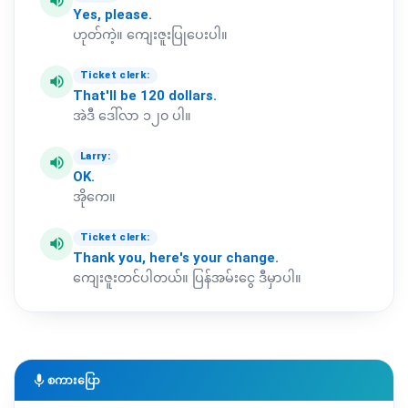
volume_up
Yes,
please.
ဟုတ်ကဲ့။ ကျေးဇူးပြုပေးပါ။
Ticket clerk:
volume_up
That'll
be
120
dollars.
အဲဒီ ဒေါ်လာ ၁၂၀ ပါ။
Larry:
volume_up
OK.
အိုကေ။
Ticket clerk:
volume_up
Thank
you,
here's
your
change.
ကျေးဇူးတင်ပါတယ်။ ပြန်အမ်းငွေ ဒီမှာပါ။
mic
စကားပြော