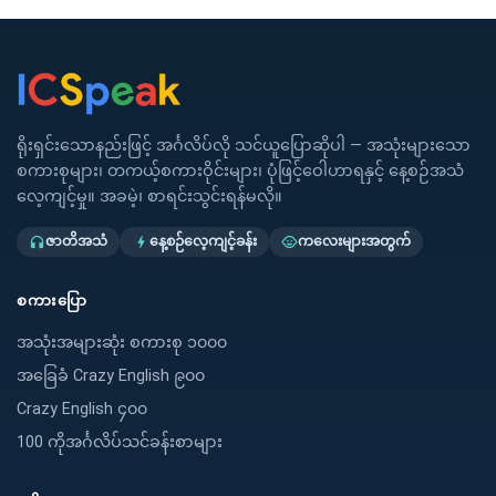
ရိုးရှင်းသောနည်းဖြင့် အင်္ဂလိပ်လို သင်ယူပြောဆိုပါ — အသုံးများသော
စကားစုများ၊ တကယ့်စကားဝိုင်းများ၊ ပုံဖြင့်ဝေါဟာရနှင့် နေ့စဉ်အသံ
လေ့ကျင့်မှု။ အခမဲ့၊ စာရင်းသွင်းရန်မလို။
ဇာတိအသံ
နေ့စဉ်လေ့ကျင့်ခန်း
ကလေးများအတွက်
headphones
bolt
child_care
စကားပြော
အသုံးအများဆုံး စကားစု ၁၀၀၀
အခြေခံ Crazy English ၉၀၀
Crazy English ၄၀၀
100 ကိုအင်္ဂလိပ်သင်ခန်းစာများ