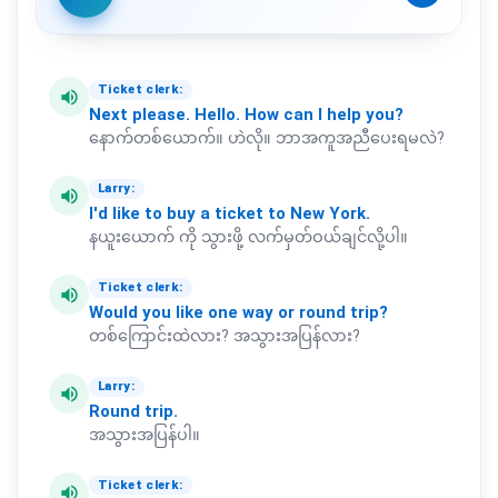
Ticket clerk:
volume_up
Next
please.
Hello.
How
can
I
help
you?
နောက်တစ်ယောက်။ ဟဲလို။ ဘာအကူအညီပေးရမလဲ?
Larry:
volume_up
I'd
like
to
buy
a
ticket
to
New
York.
နယူးယောက် ကို သွားဖို့ လက်မှတ်ဝယ်ချင်လို့ပါ။
Ticket clerk:
volume_up
Would
you
like
one
way
or
round
trip?
တစ်ကြောင်းထဲလား? အသွားအပြန်လား?
Larry:
volume_up
Round
trip.
အသွားအပြန်ပါ။
Ticket clerk:
volume_up