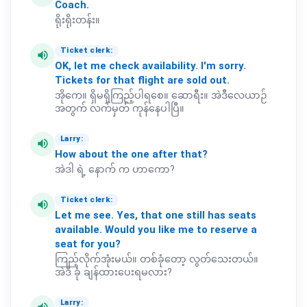
Coach.
ရိုးရိုးတန်း။
Ticket clerk:
volume_up
OK,
let
me
check
availability.
I'm
sorry.
Tickets
for
that
flight
are
sold
out.
အိုကေ။ ရှိမရှိကြည့်ပါရစေ။ ဆောရီး။ အဲဒီလေယာဉ်
အတွက် လက်မှတ် ကုန်နေပါပြီ။
Larry:
volume_up
How
about
the
one
after
that?
အဲဒါ ရဲ့ နောက် က ဟာကော?
Ticket clerk:
volume_up
Let
me
see.
Yes,
that
one
still
has
seats
available.
Would
you
like
me
to
reserve
a
seat
for
you?
ကြည့်လိုက်အုံးမယ်။ တစ်ခုံတော့ လွတ်သေးတယ်။
အဲဒီ ခုံ ချန်ထားပေးရမလား?
Larry: