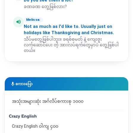
Do
you
see
them
a
lot?
ခဏခဏ တွေ့ဖြစ်လား?
Melissa:
volume_up
Not
as
much
as
I'd
like
to.
Usually
just
on
holidays
like
Thanksgiving
and
Christmas.
သိပ်မတွေ့ဖြစ်ပါဘူး။ ခရစ်စမတ် နဲ့ ကျေးဇူး
လက်ဆောင်ပေး တဲ့ အားလပ်ရက်တွေမှာပဲ တွေ့ဖြစ်ပါ
တယ်။
mic
စကားပြော
အသုံးအများဆုံး အင်္ဂလိပ်စကားစု ၁၀၀၀
Crazy English
Crazy English ဝါကျ ၄၀၀