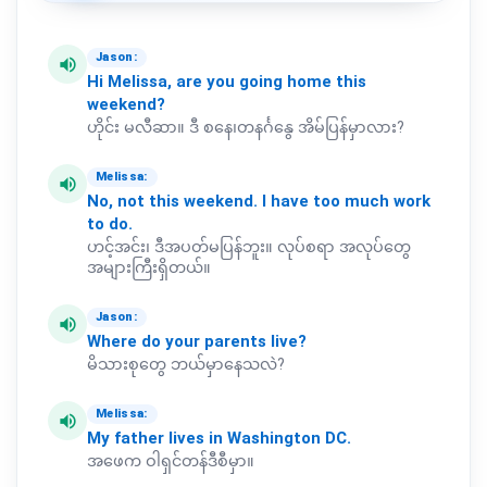
Jason:
volume_up
Hi
Melissa,
are
you
going
home
this
weekend?
ဟိုင်း မလီဆာ။ ဒီ စနေ၊တနင်္ဂနွေ အိမ်ပြန်မှာလား?
Melissa:
volume_up
No,
not
this
weekend.
I
have
too
much
work
to
do.
ဟင့်အင်း၊ ဒီအပတ်မပြန်ဘူး။ လုပ်စရာ အလုပ်တွေ
အများကြီးရှိတယ်။
Jason:
volume_up
Where
do
your
parents
live?
မိသားစုတွေ ဘယ်မှာနေသလဲ?
Melissa:
volume_up
My
father
lives
in
Washington
DC.
အဖေက ဝါရှင်တန်ဒီစီမှာ။