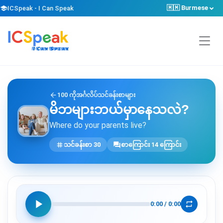
🇲🇲 Burmese
school
ICSpeak - I Can Speak
arrow_back
100 ကိုအင်္ဂလိပ်သင်ခန်းစာများ
မိဘများဘယ်မှာနေသလဲ?
Where do your parents live?
tag
forum
သင်ခန်းစာ 30
စာကြောင်း 14 ကြောင်း
play_arrow
repeat
0:00
/
0:00