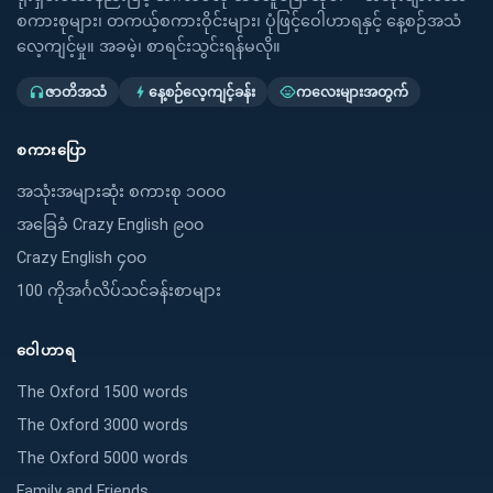
စကားစုများ၊ တကယ့်စကားဝိုင်းများ၊ ပုံဖြင့်ဝေါဟာရနှင့် နေ့စဉ်အသံ
လေ့ကျင့်မှု။ အခမဲ့၊ စာရင်းသွင်းရန်မလို။
ဇာတိအသံ
နေ့စဉ်လေ့ကျင့်ခန်း
ကလေးများအတွက်
headphones
bolt
child_care
စကားပြော
အသုံးအများဆုံး စကားစု ၁၀၀၀
အခြေခံ Crazy English ၉၀၀
Crazy English ၄၀၀
100 ကိုအင်္ဂလိပ်သင်ခန်းစာများ
ဝေါဟာရ
The Oxford 1500 words
The Oxford 3000 words
The Oxford 5000 words
Family and Friends