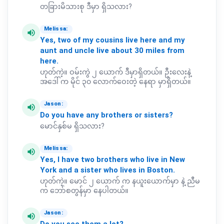
တခြားမိသားစု ဒီမှာ ရှိသလား?
Melissa:
volume_up
Yes,
two
of
my
cousins
live
here
and
my
aunt
and
uncle
live
about
30
miles
from
here.
ဟုတ်ကဲ့။ ဝမ်းကွဲ ၂ ယောက် ဒီမှာရှိတယ်။ ဦးလေးနဲ့
အဒေါ် က မိုင် ၃၀ လောက်ဝေးတဲ့ နေရာ မှာရှိတယ်။
Jason:
volume_up
Do
you
have
any
brothers
or
sisters?
မောင်နှစ်မ ရှိသလား?
Melissa:
volume_up
Yes,
I
have
two
brothers
who
live
in
New
York
and
a
sister
who
lives
in
Boston.
ဟုတ်ကဲ့။ မောင် ၂ ယောက် က နယူးယောက်မှာ နဲ့ ညီမ
က ဘော်စတွန်မှာ နေပါတယ်။
Jason:
volume_up