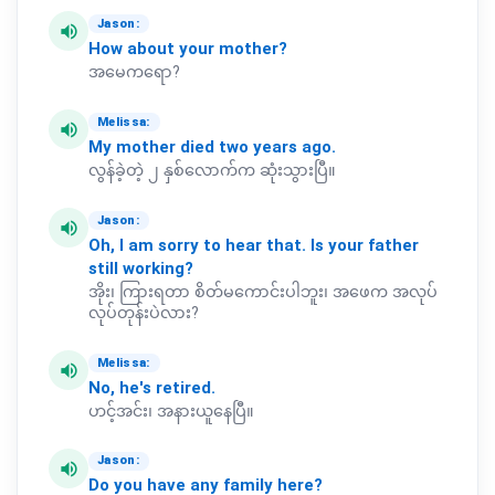
Jason:
volume_up
How
about
your
mother?
အမေကရော?
Melissa:
volume_up
My
mother
died
two
years
ago.
လွန်ခဲ့တဲ့ ၂ နှစ်လောက်က ဆုံးသွားပြီ။
Jason:
volume_up
Oh,
I
am
sorry
to
hear
that.
Is
your
father
still
working?
အိုး၊ ကြားရတာ စိတ်မကောင်းပါဘူး၊ အဖေက အလုပ်
လုပ်တုန်းပဲလား?
Melissa:
volume_up
No,
he's
retired.
ဟင့်အင်း၊ အနားယူနေပြီ။
Jason:
volume_up
Do
you
have
any
family
here?