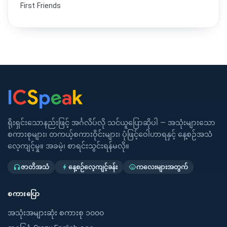
First Friends
ရိုးရှင်းသောနည်းဖြင့် အင်္ဂလိပ်လို သင်ယူပြောဆိုပါ — အသုံးများသော
စကားစုများ၊ တကယ့်စကားဝိုင်းများ၊ ပုံဖြင့်ဝေါဟာရနှင့် နေ့စဉ်အသံ
လေ့ကျင့်မှု။ အခမဲ့၊ စာရင်းသွင်းရန်မလို။
ဇာတိအသံ
နေ့စဉ်လေ့ကျင့်ခန်း
ကလေးများအတွက်
headphones
bolt
child_care
စကားပြော
အသုံးအများဆုံး စကားစု ၁၀၀၀