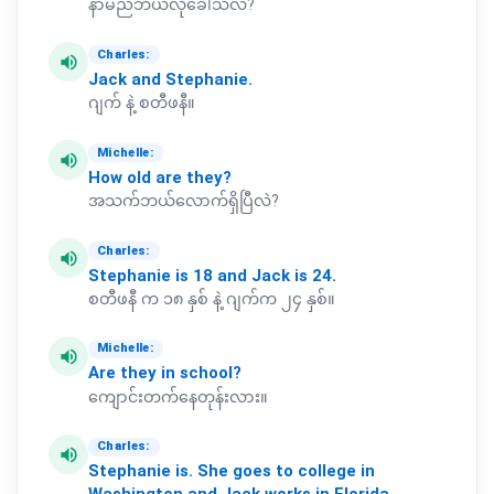
နာမည်ဘယ်လိုခေါ်သလဲ?
Charles:
volume_up
Jack
and
Stephanie.
ဂျက် နဲ့ စတီဖနီ။
Michelle:
volume_up
How
old
are
they?
အသက်ဘယ်လောက်ရှိပြီလဲ?
Charles:
volume_up
Stephanie
is
18
and
Jack
is
24.
စတီဖနီ က ၁၈ နှစ် နဲ့ ဂျက်က ၂၄ နှစ်။
Michelle:
volume_up
Are
they
in
school?
ကျောင်းတက်နေတုန်းလား။
Charles:
volume_up
Stephanie
is.
She
goes
to
college
in