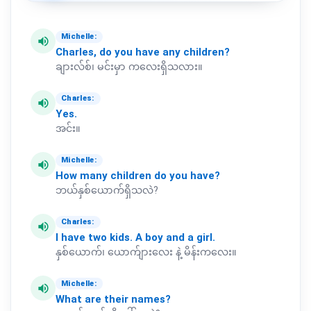
Michelle:
volume_up
Charles,
do
you
have
any
children?
ချားလ်စ်၊ မင်းမှာ ကလေးရှိသလား။
Charles:
volume_up
Yes.
အင်း။
Michelle:
volume_up
How
many
children
do
you
have?
ဘယ်နှစ်ယောက်ရှိသလဲ?
Charles:
volume_up
I
have
two
kids.
A
boy
and
a
girl.
နှစ်ယောက်၊ ယောက်ျားလေး နဲ့ မိန်းကလေး။
Michelle:
volume_up
What
are
their
names?