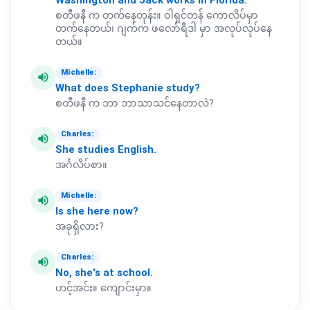
Washington
and
Jack
works
in
Florida.
စတီဖနီ က တက်နေတုန်း။ ဝါရှင်တန် ကောလိပ်မှာ
တက်နေတယ်၊ ဂျက်က ဖလော်ရီဒါ မှာ အလုပ်လုပ်နေ
တယ်။
Michelle:
volume_up
What
does
Stephanie
study?
စတီဖနီ က ဘာ ဘာသာသင်နေတာလဲ?
Charles:
volume_up
She
studies
English.
အင်္ဂလိပ်စာ။
Michelle:
volume_up
Is
she
here
now?
အခုရှိလား?
Charles:
volume_up
No,
she's
at
school.
ဟင့်အင်း။ ကျောင်းမှာ။