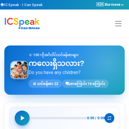
🇲🇲 Burmese
school
ICSpeak - I Can Speak
arrow_back
100 ကိုအင်္ဂလိပ်သင်ခန်းစာများ
ကလေးရှိသလား?
Do you have any children?
tag
forum
သင်ခန်းစာ 22
စာကြောင်း 14 ကြောင်း
play_arrow
repeat
0:00
/
0:00