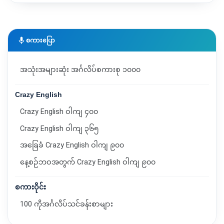
mic
စကားပြော
အသုံးအများဆုံး အင်္ဂလိပ်စကားစု ၁၀၀၀
Crazy English
Crazy English ဝါကျ ၄၀၀
Crazy English ဝါကျ ၃၆၅
အခြေခံ Crazy English ဝါကျ ၉၀၀
နေ့စဉ်ဘဝအတွက် Crazy English ဝါကျ ၉၀၀
စကားဝိုင်း
100 ကိုအင်္ဂလိပ်သင်ခန်းစာများ