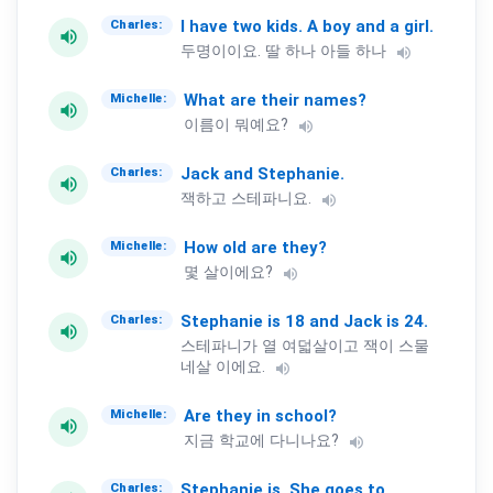
I
have
two
kids.
A
boy
and
a
girl.
Charles:
volume_up
두명이이요. 딸 하나 아들 하나
volume_up
What
are
their
names?
Michelle:
volume_up
이름이 뭐예요?
volume_up
Jack
and
Stephanie.
Charles:
volume_up
잭하고 스테파니요.
volume_up
How
old
are
they?
Michelle:
volume_up
몇 살이에요?
volume_up
Stephanie
is
18
and
Jack
is
24.
Charles:
volume_up
스테파니가 열 여덟살이고 잭이 스물
네살 이에요.
volume_up
Are
they
in
school?
Michelle:
volume_up
지금 학교에 다니나요?
volume_up
Stephanie
is.
She
goes
to
Charles: