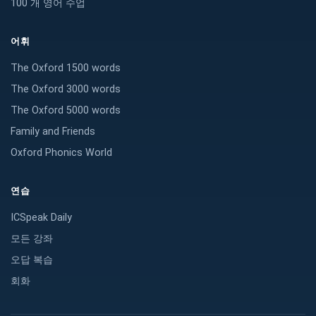
100 개 영어 수업
어휘
The Oxford 1500 words
The Oxford 3000 words
The Oxford 5000 words
Family and Friends
Oxford Phonics World
연습
ICSpeak Daily
모든 강좌
오답 복습
회화