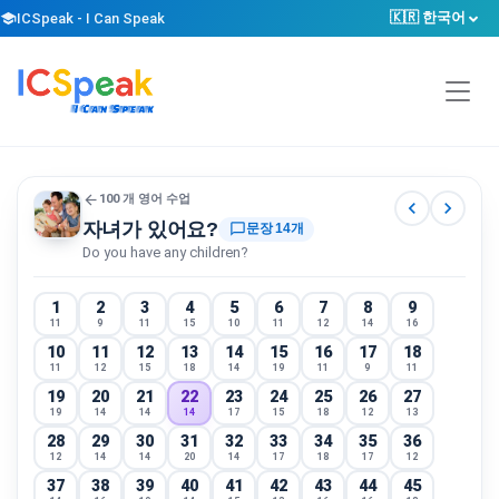
🇰🇷 한국어
school
ICSpeak - I Can Speak
arrow_back
100 개 영어 수업
chevron_left
chevron_right
자녀가 있어요?
chat_bubble_outline
문장 14개
Do you have any children?
1
2
3
4
5
6
7
8
9
11
9
11
15
10
11
12
14
16
10
11
12
13
14
15
16
17
18
11
12
15
18
14
19
11
9
11
19
20
21
22
23
24
25
26
27
19
14
14
14
17
15
18
12
13
28
29
30
31
32
33
34
35
36
12
14
14
20
14
17
18
17
12
37
38
39
40
41
42
43
44
45