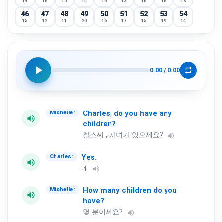
14
16
10
14
15
13
16
16
18
46
47
48
49
50
51
52
53
54
15
12
11
20
16
17
15
19
14
55
56
57
58
59
60
61
62
63
16
15
14
11
12
14
17
17
14
64
65
66
67
68
69
70
71
72
11
13
17
16
14
15
16
14
14
play_arrow
repeat
0:00
/
0:00
73
74
75
76
77
78
79
80
81
17
12
12
14
15
13
12
17
13
82
83
84
85
86
87
88
89
90
15
14
14
11
15
11
12
17
19
91
92
93
94
95
96
97
98
99
Charles,
do
you
have
any
Michelle:
volume_up
14
17
12
15
13
10
12
11
11
children?
100
찰스씨 , 자녀가 있으세요?
volume_up
13
Yes.
Charles:
volume_up
네
volume_up
How
many
children
do
you
Michelle:
volume_up
have?
몇 분이세요?
volume_up