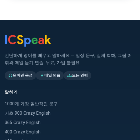
간단하게 영어를 배우고 말하세요 — 일상 문구, 실제 회화, 그림 어
휘와 매일 듣기 연습. 무료, 가입 불필요.
원어민 음성
매일 연습
모든 연령
headphones
bolt
groups
말하기
1000개 가장 일반적인 문구
기초 900 Crazy English
365 Crazy English
400 Crazy English