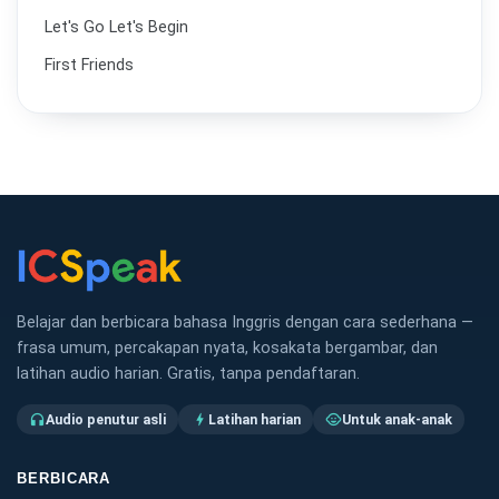
Let's Go Let's Begin
First Friends
Belajar dan berbicara bahasa Inggris dengan cara sederhana —
frasa umum, percakapan nyata, kosakata bergambar, dan
latihan audio harian. Gratis, tanpa pendaftaran.
Audio penutur asli
Latihan harian
Untuk anak-anak
headphones
bolt
child_care
BERBICARA