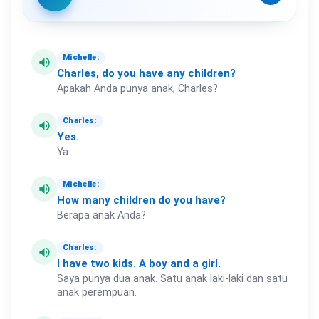
Michelle:
volume_up
Charles,
do
you
have
any
children?
Apakah Anda punya anak, Charles?
Charles:
volume_up
Yes.
Ya.
Michelle:
volume_up
How
many
children
do
you
have?
Berapa anak Anda?
Charles:
volume_up
I
have
two
kids.
A
boy
and
a
girl.
Saya punya dua anak. Satu anak laki-laki dan satu
anak perempuan.