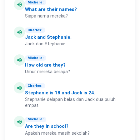
Michelle:
volume_up
What
are
their
names?
Siapa nama mereka?
Charles:
volume_up
Jack
and
Stephanie.
Jack dan Stephanie.
Michelle:
volume_up
How
old
are
they?
Umur mereka berapa?
Charles:
volume_up
Stephanie
is
18
and
Jack
is
24.
Stephanie delapan belas dan Jack dua puluh
empat.
Michelle:
volume_up
Are
they
in
school?
Apakah mereka masih sekolah?