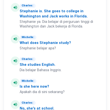
Charles:
volume_up
Stephanie
is.
She
goes
to
college
in
Washington
and
Jack
works
in
Florida.
Stephanie ya. Dia belajar di perguruan tinggi di
Washington dan Jack bekerja di Florida.
Michelle:
volume_up
What
does
Stephanie
study?
Stephanie belajar apa?
Charles:
volume_up
She
studies
English.
Dia belajar Bahasa Inggris.
Michelle:
volume_up
Is
she
here
now?
Apakah dia di sini sekarang?
Charles:
volume_up
No,
she's
at
school.