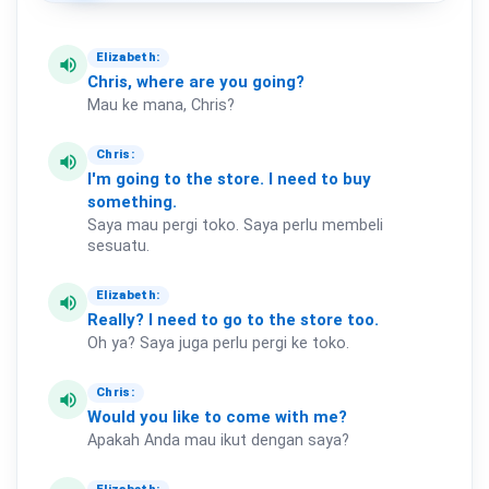
Elizabeth:
volume_up
Chris,
where
are
you
going?
Mau ke mana, Chris?
Chris:
volume_up
I'm
going
to
the
store.
I
need
to
buy
something.
Saya mau pergi toko. Saya perlu membeli
sesuatu.
Elizabeth:
volume_up
Really?
I
need
to
go
to
the
store
too.
Oh ya? Saya juga perlu pergi ke toko.
Chris:
volume_up
Would
you
like
to
come
with
me?
Apakah Anda mau ikut dengan saya?