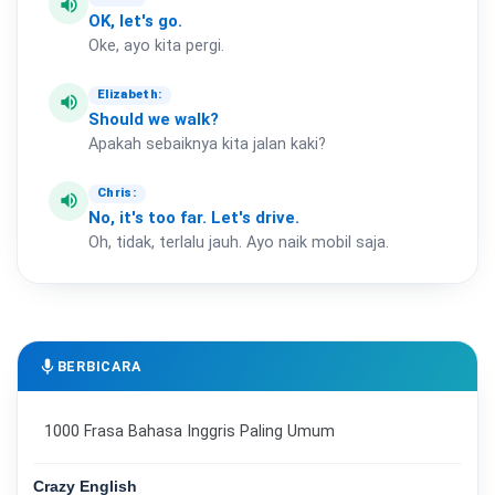
volume_up
OK,
let's
go.
Oke, ayo kita pergi.
Elizabeth:
volume_up
Should
we
walk?
Apakah sebaiknya kita jalan kaki?
Chris:
volume_up
No,
it's
too
far.
Let's
drive.
Oh, tidak, terlalu jauh. Ayo naik mobil saja.
mic
BERBICARA
1000 Frasa Bahasa Inggris Paling Umum
Crazy English