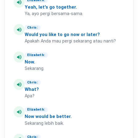
Elizabeth:
volume_up
Yeah,
let's
go
together.
Ya, ayo pergi bersama-sama.
Chris:
volume_up
Would
you
like
to
go
now
or
later?
Apakah Anda mau pergi sekarang atau nanti?
Elizabeth:
volume_up
Now.
Sekarang.
Chris:
volume_up
What?
Apa?
Elizabeth:
volume_up
Now
would
be
better.
Sekarang lebih baik.
Chris: