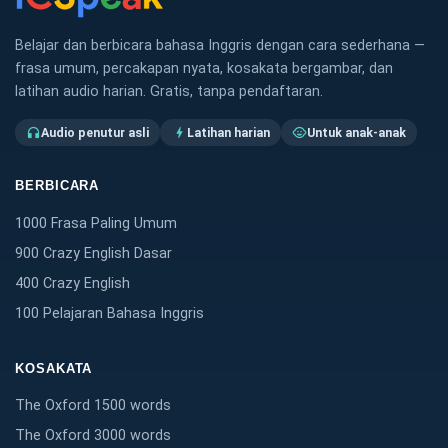
Belajar dan berbicara bahasa Inggris dengan cara sederhana —
frasa umum, percakapan nyata, kosakata bergambar, dan
latihan audio harian. Gratis, tanpa pendaftaran.
Audio penutur asli
Latihan harian
Untuk anak-anak
headphones
bolt
child_care
BERBICARA
1000 Frasa Paling Umum
900 Crazy English Dasar
400 Crazy English
100 Pelajaran Bahasa Inggris
KOSAKATA
The Oxford 1500 words
The Oxford 3000 words