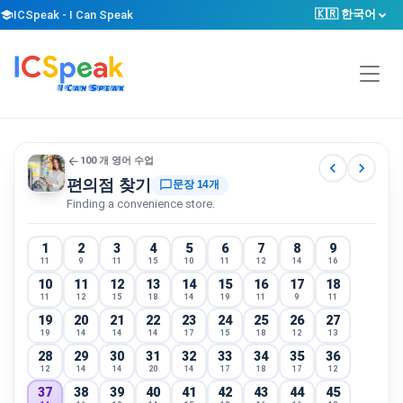
🇰🇷 한국어
school
ICSpeak - I Can Speak
arrow_back
100 개 영어 수업
chevron_left
chevron_right
편의점 찾기
chat_bubble_outline
문장 14개
Finding a convenience store.
1
2
3
4
5
6
7
8
9
11
9
11
15
10
11
12
14
16
10
11
12
13
14
15
16
17
18
11
12
15
18
14
19
11
9
11
19
20
21
22
23
24
25
26
27
19
14
14
14
17
15
18
12
13
28
29
30
31
32
33
34
35
36
12
14
14
20
14
17
18
17
12
37
38
39
40
41
42
43
44
45