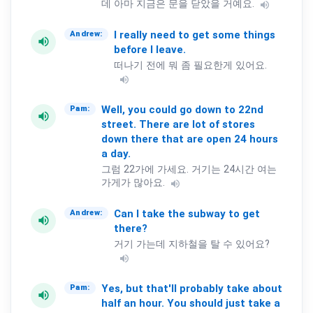
데 아마 지금은 문을 닫았을 거예요.
volume_up
I
really
need
to
get
some
things
Andrew:
volume_up
before
I
leave.
떠나기 전에 뭐 좀 필요한게 있어요.
volume_up
Well,
you
could
go
down
to
22nd
Pam:
volume_up
street.
There
are
lot
of
stores
down
there
that
are
open
24
hours
a
day.
그럼 22가에 가세요. 거기는 24시간 여는
가게가 많아요.
volume_up
Can
I
take
the
subway
to
get
Andrew:
volume_up
there?
거기 가는데 지하철을 탈 수 있어요?
volume_up
Yes,
but
that'll
probably
take
about
Pam:
volume_up
half
an
hour.
You
should
just
take
a