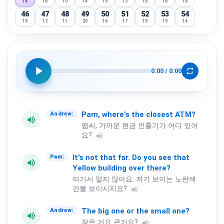
14
16
10
14
15
13
16
16
18
46
47
48
49
50
51
52
53
54
15
12
11
20
16
17
15
19
14
55
56
57
58
59
60
61
62
63
16
15
14
11
12
14
17
17
14
64
65
66
67
68
69
70
71
72
11
13
17
16
14
15
16
14
14
play_arrow
repeat
0:00
/
0:00
73
74
75
76
77
78
79
80
81
17
12
12
14
15
13
12
17
13
82
83
84
85
86
87
88
89
90
15
14
14
11
15
11
12
17
19
91
92
93
94
95
96
97
98
99
Pam,
where's
the
closest
ATM?
Andrew:
volume_up
14
17
12
15
13
10
12
11
11
팸씨, 가까운 현금 인출기가 어디 있어
100
요?
volume_up
13
It's
not
that
far.
Do
you
see
that
Pam:
volume_up
Yellow
building
over
there?
여기서 멀지 않아요. 저기 보이는 노란색
건물 보이시지요?
volume_up
The
big
one
or
the
small
one?
Andrew:
volume_up
작은 거요 큰거요?
volume_up