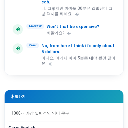
cab.
네, 그렇지만 아마도 30분은 걸릴텐데 그
냥 택시를 타세요.
volume_up
Won't
that
be
expensive?
Andrew:
volume_up
비쌀가요?
volume_up
No,
from
here
I
think
it's
only
about
Pam:
volume_up
5
dollars.
아니요, 여기서 아마 5불쯤 내야 될것 같아
요.
volume_up
mic
말하기
1000개 가장 일반적인 영어 문구
Crazy English