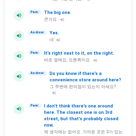
The
big
one.
Pam:
volume_up
큰거요.
volume_up
Yes.
Andrew:
volume_up
네
volume_up
It's
right
next
to
it,
on
the
right.
Pam:
volume_up
바로 옆에요, 오른쪽이요.
volume_up
Do
you
know
if
there's
a
Andrew:
volume_up
convenience
store
around
here?
그 주변에 편의점이 있는지 아세요?
volume_up
I
don't
think
there's
one
around
Pam:
volume_up
here.
The
closest
one
is
on
3rd
street,
but
that's
probably
closed
now.
제 생각에는 없어요. 가까운 곳은 3가 있는