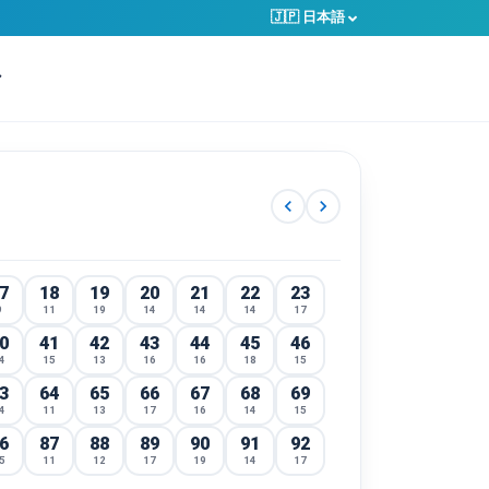
🇯🇵 日本語
chevron_left
chevron_right
7
18
19
20
21
22
23
9
11
19
14
14
14
17
0
41
42
43
44
45
46
4
15
13
16
16
18
15
3
64
65
66
67
68
69
4
11
13
17
16
14
15
6
87
88
89
90
91
92
5
11
12
17
19
14
17