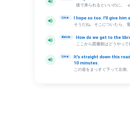
volume_up
後で来られるといいのに。
volum
I
hope
so
too.
I'll
give
him
Lisa:
volume_up
そうだね。そこについたら、
How
do
we
get
to
the
libr
Kevin:
volume_up
ここから図書館はどうやって
It's
straight
down
this
roa
Lisa:
volume_up
10
minutes.
この道をまっすぐ下って左側