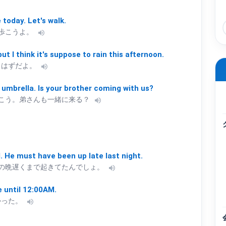
e
today.
Let's
walk.
歩こうよ。
volume_up
but
I
think
it's
suppose
to
rain
this
afternoon.
るはずだよ。
volume_up
umbrella.
Is
your
brother
coming
with
us?
こう。弟さんも一緒に来る？
volume_up
.
He
must
have
been
up
late
last
night.
の晩遅くまで起きてたんでしょ。
volume_up
e
until
12:00AM.
かった。
volume_up