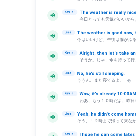
The
weather
is
really
nic
Kevin:
volume_up
今日とっても天気がいいから
The
weather
is
good
now,
Lisa:
volume_up
今はいいけど、午後は雨がふ
Alright,
then
let's
take
an
Kevin:
volume_up
そうか。じゃ、傘を持って行
No,
he's
still
sleeping.
Lisa:
volume_up
ううん、まだ寝てるよ。
volume_up
Wow,
it's
already
10:00AM
Kevin:
volume_up
わあ、もう１０時だよ。昨日
Yeah,
he
didn't
come
hom
Lisa:
volume_up
そう、１２時まで帰って来な
I
hope
he
can
come
later.
Kevin: