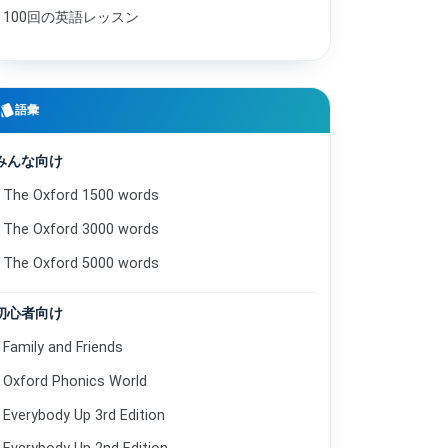
100回の英語レッスン
住所を知っていますか。
17
Do you know the address?
カナダ休暇
18
Vacation to Canada.
style
語彙
あの女性はどなたですか。
19
Who is that woman?
よくある質問
みんな向け
20
Common questions.
The Oxford 1500 words
スーパーは閉店しました。
21
The supermarket is closed.
The Oxford 3000 words
お子さん/子どもがいますか。
22
The Oxford 5000 words
Do you have any children?
発音の手助け
23
初心者向け
Help with pronunciation.
Family and Friends
財布をなくしました。
24
I lost my wallet.
Oxford Phonics World
職場の電話
25
Phone call at work.
Everybody Up 3rd Edition
家族旅行