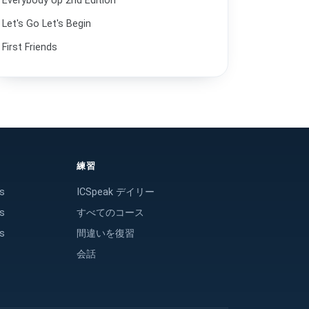
Everybody Up 2nd Edition
26
Family trip.
Let's Go Let's Begin
買い物に行きました。
27
I went shopping.
First Friends
どんな音楽が好きですか。
28
What kind of music do you like?
図書館に行く
29
Going to the library.
ご両親はどこにお住まいですか。
30
Where do your parents live?
探し物をしているのですが、教えてくれます
31
練習
か。
Can you help me find a few things?
s
ICSpeak デイリー
夕食をおごる
32
s
すべてのコース
Paying for dinner.
s
間違いを復習
飛行機の切符を買う
33
Buying a plane ticket.
会話
整理整頓
34
Putting things in order.
レストランで
35