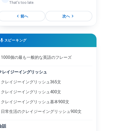
That's too late.
会う時間を選ぶ。
8
chevron_left
chevron_right
前へ
次へ
Choosing a time to meet.
いつ、行きたいですか。
9
When do you want to go?
食べ物の注文
mic
スピーキング
10
Ordering food.
今、それとも後で？
11
1000個の最も一般的な英語のフレーズ
Now or later?
お金は足りますか。
12
Do you have enough money?
クレイジーイングリッシュ
いかがお過ごしでしたか。
クレイジーイングリッシュ365文
13
How have you been?
クレイジーイングリッシュ400文
友だちの紹介
14
Introducing a friend.
クレイジーイングリッシュ基本900文
シャツを買う。
15
日常生活のクレイジーイングリッシュ900文
Buying a shirt.
場所を聞く。
16
会話
Asking about location.