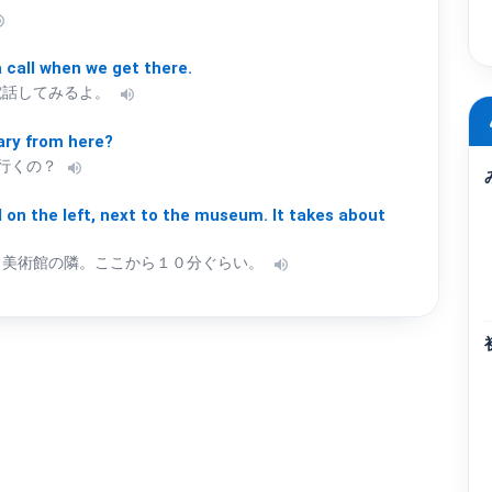
e_up
a
call
when
we
get
there.
電話してみるよ。
volume_up
ary
from
here?
行くの？
volume_up
d
on
the
left,
next
to
the
museum.
It
takes
about
、美術館の隣。ここから１０分ぐらい。
volume_up