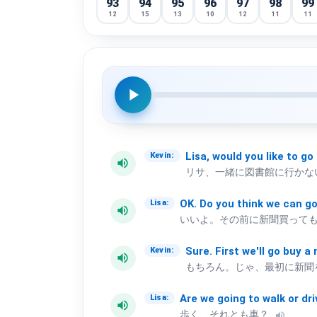
93
94
95
96
97
98
99
12
15
13
10
12
11
11
play_arrow
Lisa,
would
you
like
to
go
Kevin:
volume_up
リサ、一緒に図書館に行かな
OK.
Do
you
think
we
can
g
Lisa:
volume_up
いいよ。その前に新聞買って
Sure.
First
we'll
go
buy
a
Kevin:
volume_up
もちろん。じゃ、最初に新聞
Are
we
going
to
walk
or
dr
Lisa:
volume_up
歩く、それとも車？
volume_up