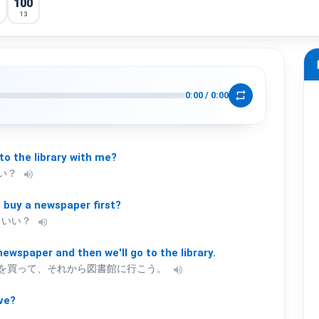
100
13
m
repeat
0:00
/
0:00
to
the
library
with
me?
い？
volume_up
o
buy
a
newspaper
first?
もいい？
volume_up
newspaper
and
then
we'll
go
to
the
library.
を買って、それから図書館に行こう。
volume_up
ive?