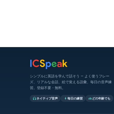
シンプルに英語を学んで話そう — よく使うフレー
ズ、リアルな会話、絵で覚える語彙、毎日の音声練
習。登録不要・無料。
ネイティブ音声
毎日の練習
どの年齢でも
headphones
bolt
groups