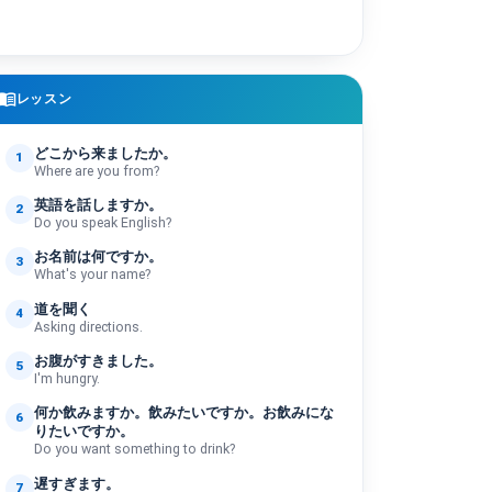
enu_book
レッスン
どこから来ましたか。
1
Where are you from?
英語を話しますか。
2
Do you speak English?
お名前は何ですか。
3
What's your name?
道を聞く
4
Asking directions.
お腹がすきました。
5
I'm hungry.
何か飲みますか。飲みたいですか。お飲みにな
6
りたいですか。
Do you want something to drink?
遅すぎます。
7