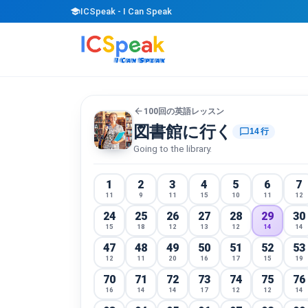
school
ICSpeak - I Can Speak
arrow_back
100回の英語レッスン
図書館に行く
chat_bubble_outline
14 行
Going to the library.
1
2
3
4
5
6
7
11
9
11
15
10
11
12
24
25
26
27
28
29
30
15
18
12
13
12
14
14
47
48
49
50
51
52
53
12
11
20
16
17
15
19
70
71
72
73
74
75
76
16
14
14
17
12
12
14