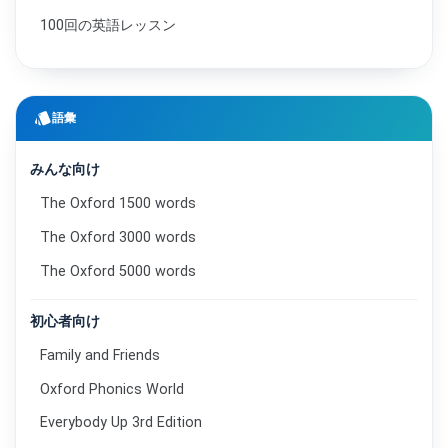
100回の英語レッスン
style
語彙
みんな向け
The Oxford 1500 words
The Oxford 3000 words
The Oxford 5000 words
初心者向け
Family and Friends
Oxford Phonics World
Everybody Up 3rd Edition