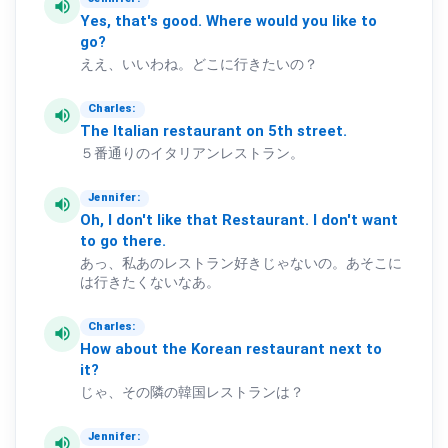
volume_up
Yes,
that's
good.
Where
would
you
like
to
go?
ええ、いいわね。どこに行きたいの？
Charles:
volume_up
The
Italian
restaurant
on
5th
street.
５番通りのイタリアンレストラン。
Jennifer:
volume_up
Oh,
I
don't
like
that
Restaurant.
I
don't
want
to
go
there.
あっ、私あのレストラン好きじゃないの。あそこに
は行きたくないなあ。
Charles:
volume_up
How
about
the
Korean
restaurant
next
to
it?
じゃ、その隣の韓国レストランは？
Jennifer:
volume_up