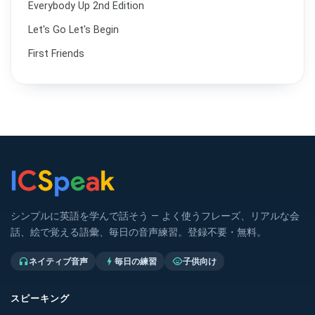
Everybody Up 2nd Edition
Let's Go Let's Begin
First Friends
シンプルに英語を学んで話そう — よく使うフレーズ、リアルな会
話、絵で覚える語彙、毎日の音声練習。登録不要・無料。
ネイティブ音声
毎日の練習
子供向け
headphones
bolt
child_care
スピーキング