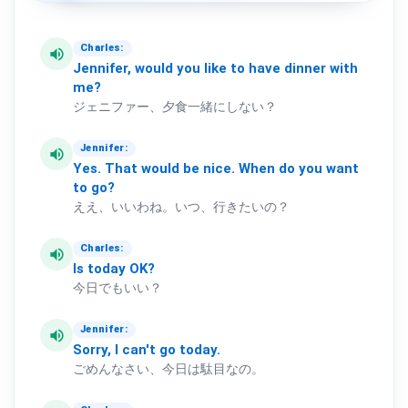
Charles:
volume_up
Jennifer,
would
you
like
to
have
dinner
with
me?
ジェニファー、夕食一緒にしない？
Jennifer:
volume_up
Yes.
That
would
be
nice.
When
do
you
want
to
go?
ええ、いいわね。いつ、行きたいの？
Charles:
volume_up
Is
today
OK?
今日でもいい？
Jennifer:
volume_up
Sorry,
I
can't
go
today.
ごめんなさい、今日は駄目なの。