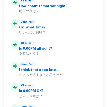
Charles:
volume_up
How
about
tomorrow
night?
明日の夜は？
Jennifer:
volume_up
Ok.
What
time?
いいわよ。何時？
Charles:
volume_up
Is
9:00PM
all
right?
９時はどう？
Jennifer:
volume_up
I
think
that's
too
late.
ちょっと遅すぎると思うけど。
Charles:
volume_up
Is
6:00PM
OK?
じゃ，６時は？
Jennifer: