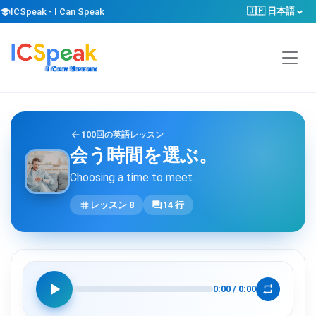
🇯🇵 日本語
school
ICSpeak - I Can Speak
arrow_back
100回の英語レッスン
会う時間を選ぶ。
Choosing a time to meet.
tag
forum
レッスン 8
14 行
play_arrow
repeat
0:00
/
0:00