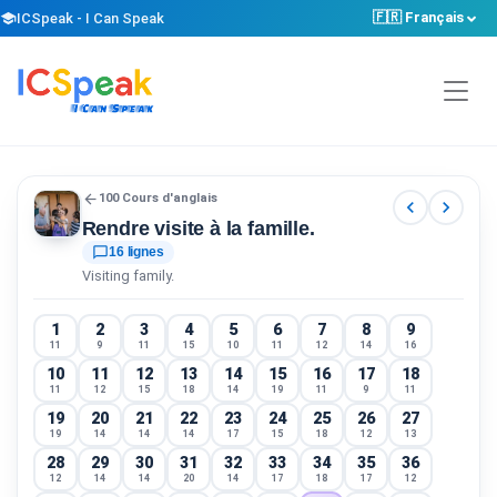
🇫🇷 Français
school
ICSpeak - I Can Speak
arrow_back
100 Cours d'anglais
chevron_left
chevron_right
Rendre visite à la famille.
chat_bubble_outline
16 lignes
Visiting family.
1
2
3
4
5
6
7
8
9
11
9
11
15
10
11
12
14
16
10
11
12
13
14
15
16
17
18
11
12
15
18
14
19
11
9
11
19
20
21
22
23
24
25
26
27
19
14
14
14
17
15
18
12
13
28
29
30
31
32
33
34
35
36
12
14
14
20
14
17
18
17
12