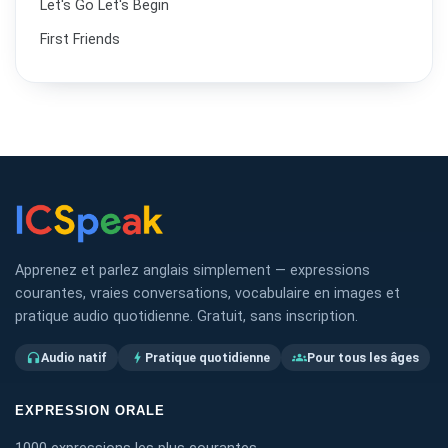
Let's Go Let's Begin
First Friends
Apprenez et parlez anglais simplement — expressions
courantes, vraies conversations, vocabulaire en images et
pratique audio quotidienne. Gratuit, sans inscription.
Audio natif
Pratique quotidienne
Pour tous les âges
headphones
bolt
groups
EXPRESSION ORALE