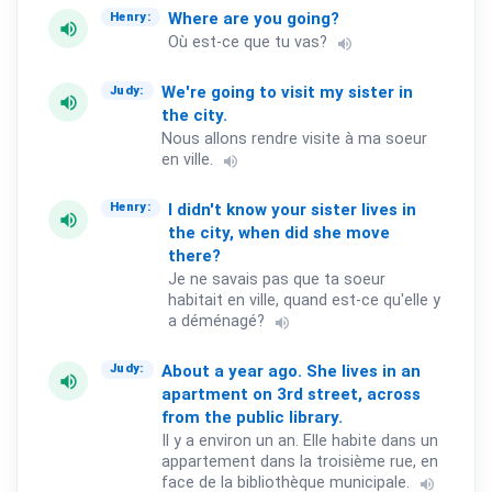
Where
are
you
going?
Henry:
volume_up
Où est-ce que tu vas?
volume_up
We're
going
to
visit
my
sister
in
Judy:
volume_up
the
city.
Nous allons rendre visite à ma soeur
en ville.
volume_up
I
didn't
know
your
sister
lives
in
Henry:
volume_up
the
city,
when
did
she
move
there?
Je ne savais pas que ta soeur
habitait en ville, quand est-ce qu'elle y
a déménagé?
volume_up
About
a
year
ago.
She
lives
in
an
Judy:
volume_up
apartment
on
3rd
street,
across
from
the
public
library.
Il y a environ un an. Elle habite dans un
appartement dans la troisième rue, en
face de la bibliothèque municipale.
volume_up