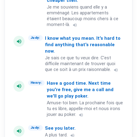
cheaper
then.
Je me souviens quand elle y a
emménagé. Les appartements
étaient beaucoup moins chers à ce
moment-là.
volume_up
I
know
what
you
mean.
It's
hard
to
Judy:
volume_up
find
anything
that's
reasonable
now.
Je sais ce que tu veux dire. C'est
difficile maintenant de trouver quoi
que ce soit à un prix raisonnable.
volume_up
Have
a
good
time.
Next
time
Henry:
volume_up
you're
free,
give
me
a
call
and
we'll
go
play
poker.
Amuse-toi bien. La prochaine fois que
tu es libre, appelle-moi et nous irons
jouer au poker.
volume_up
See
you
later.
Judy:
volume_up
A plus tard.
volume_up