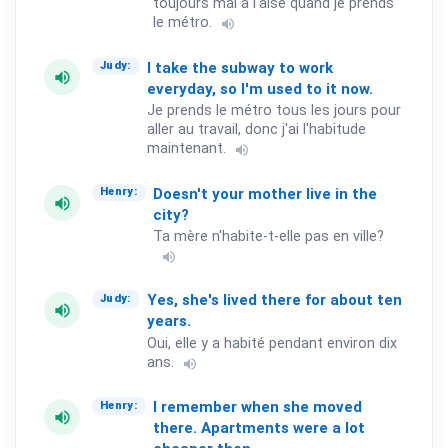
toujours mal à l'aise quand je prends
le métro.
volume_up
I
take
the
subway
to
work
Judy:
volume_up
everyday,
so
I'm
used
to
it
now.
Je prends le métro tous les jours pour
aller au travail, donc j'ai l'habitude
maintenant.
volume_up
Doesn't
your
mother
live
in
the
Henry:
volume_up
city?
Ta mère n'habite-t-elle pas en ville?
volume_up
Yes,
she's
lived
there
for
about
ten
Judy:
volume_up
years.
Oui, elle y a habité pendant environ dix
ans.
volume_up
I
remember
when
she
moved
Henry:
volume_up
there.
Apartments
were
a
lot