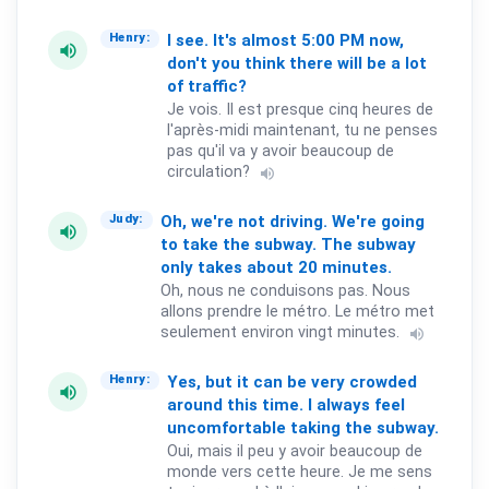
I
see.
It's
almost
5:00
PM
now,
Henry:
volume_up
don't
you
think
there
will
be
a
lot
of
traffic?
Je vois. Il est presque cinq heures de
l'après-midi maintenant, tu ne penses
pas qu'il va y avoir beaucoup de
circulation?
volume_up
Oh,
we're
not
driving.
We're
going
Judy:
volume_up
to
take
the
subway.
The
subway
only
takes
about
20
minutes.
Oh, nous ne conduisons pas. Nous
allons prendre le métro. Le métro met
seulement environ vingt minutes.
volume_up
Yes,
but
it
can
be
very
crowded
Henry:
volume_up
around
this
time.
I
always
feel
uncomfortable
taking
the
subway.
Oui, mais il peu y avoir beaucoup de
monde vers cette heure. Je me sens