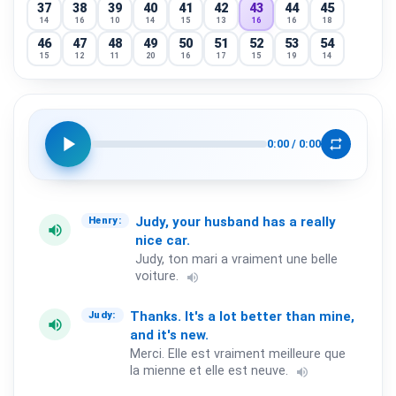
37
38
39
40
41
42
43
44
45
14
16
10
14
15
13
16
16
18
46
47
48
49
50
51
52
53
54
15
12
11
20
16
17
15
19
14
55
56
57
58
59
60
61
62
63
16
15
14
11
12
14
17
17
14
64
65
66
67
68
69
70
71
72
11
13
17
16
14
15
16
14
14
play_arrow
repeat
0:00
/
0:00
73
74
75
76
77
78
79
80
81
17
12
12
14
15
13
12
17
13
82
83
84
85
86
87
88
89
90
15
14
14
11
15
11
12
17
19
91
92
93
94
95
96
97
98
99
Judy,
your
husband
has
a
really
Henry:
volume_up
14
17
12
15
13
10
12
11
11
nice
car.
100
Judy, ton mari a vraiment une belle
13
voiture.
volume_up
Thanks.
It's
a
lot
better
than
mine,
Judy:
volume_up
and
it's
new.
Merci. Elle est vraiment meilleure que
la mienne et elle est neuve.
volume_up