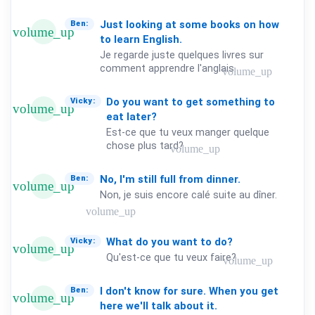
Just
looking
at
some
books
on
how
Ben:
volume_up
to
learn
English.
Je regarde juste quelques livres sur
comment apprendre l'anglais.
volume_up
Do
you
want
to
get
something
to
Vicky:
volume_up
eat
later?
Est-ce que tu veux manger quelque
chose plus tard?
volume_up
No,
I'm
still
full
from
dinner.
Ben:
volume_up
Non, je suis encore calé suite au dîner.
volume_up
What
do
you
want
to
do?
Vicky:
volume_up
Qu'est-ce que tu veux faire?
volume_up
I
don't
know
for
sure.
When
you
get
Ben:
volume_up
here
we'll
talk
about
it.