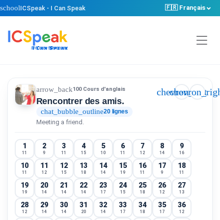
school
🇫🇷 Français
ICSpeak - I Can Speak
arrow_back
100 Cours d'anglais
chevron_left
chevron_rig
Rencontrer des amis.
chat_bubble_outline
20 lignes
Meeting a friend.
1
2
3
4
5
6
7
8
9
11
9
11
15
10
11
12
14
16
10
11
12
13
14
15
16
17
18
11
12
15
18
14
19
11
9
11
19
20
21
22
23
24
25
26
27
19
14
14
14
17
15
18
12
13
28
29
30
31
32
33
34
35
36
12
14
14
20
14
17
18
17
12