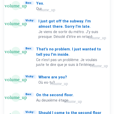
Yes.
Ben:
volume_up
Oui.
volume_up
I
just
got
off
the
subway.
I'm
Vicky:
volume_up
almost
there.
Sorry
I'm
late.
Je viens de sortir du métro. J'y suis
presque. Désolé d'être en retard.
volume_up
That's
no
problem.
I
just
wanted
to
Ben:
volume_up
tell
you
I'm
inside.
Ce n'est pas un problème. Je voulais
juste te dire que je suis à l'intérieur.
volume_up
Where
are
you?
Vicky:
volume_up
Où es-tu?
volume_up
On
the
second
floor.
Ben:
volume_up
Au deuxième étage.
volume_up
Should
I
come
to
the
second
floor
Vicky: