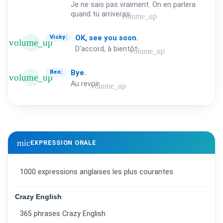
Je ne sais pas vraiment. On en parlera
quand tu arriveras.
volume_up
OK,
see
you
soon.
Vicky:
volume_up
D'accord, à bientôt.
volume_up
Bye.
Ben:
volume_up
Au revoir.
volume_up
mic
EXPRESSION ORALE
1000 expressions anglaises les plus courantes
Crazy English
365 phrases Crazy English