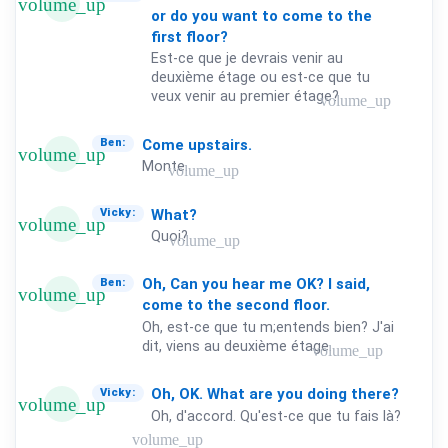
volume_up
or
do
you
want
to
come
to
the
first
floor?
Est-ce que je devrais venir au
deuxième étage ou est-ce que tu
veux venir au premier étage?
volume_up
Come
upstairs.
Ben:
volume_up
Monte.
volume_up
What?
Vicky:
volume_up
Quoi?
volume_up
Oh,
Can
you
hear
me
OK?
I
said,
Ben:
volume_up
come
to
the
second
floor.
Oh, est-ce que tu m;entends bien? J'ai
dit, viens au deuxième étage.
volume_up
Oh,
OK.
What
are
you
doing
there?
Vicky:
volume_up
Oh, d'accord. Qu'est-ce que tu fais là?
volume_up