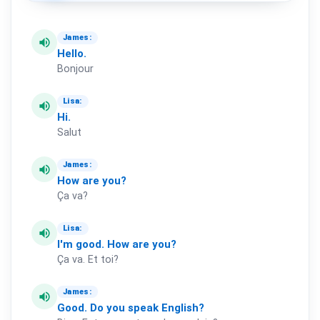
James:
volume_up
Hello.
Bonjour
Lisa:
volume_up
Hi.
Salut
James:
volume_up
How
are
you?
Ça va?
Lisa:
volume_up
I'm
good.
How
are
you?
Ça va. Et toi?
James:
volume_up
Good.
Do
you
speak
English?