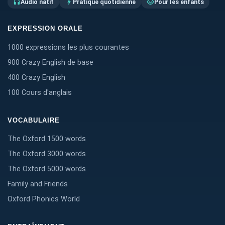
Audio natif
Pratique quotidienne
Pour les enfants
headphones
bolt
child_care
EXPRESSION ORALE
1000 expressions les plus courantes
900 Crazy English de base
400 Crazy English
100 Cours d'anglais
VOCABULAIRE
The Oxford 1500 words
The Oxford 3000 words
The Oxford 5000 words
Family and Friends
Oxford Phonics World