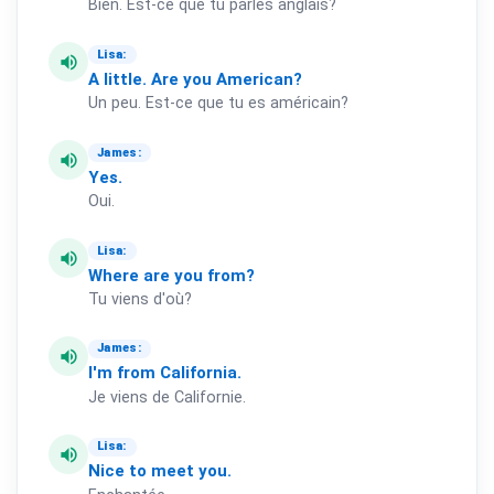
Bien. Est-ce que tu parles anglais?
Lisa:
volume_up
A
little.
Are
you
American?
Un peu. Est-ce que tu es américain?
James:
volume_up
Yes.
Oui.
Lisa:
volume_up
Where
are
you
from?
Tu viens d'où?
James:
volume_up
I'm
from
California.
Je viens de Californie.
Lisa:
volume_up
Nice
to
meet
you.