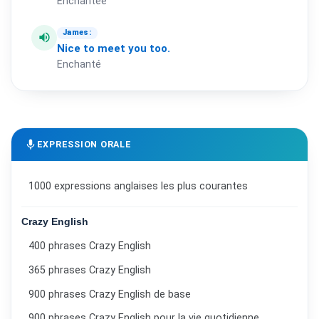
Enchantée
James:
volume_up
Nice
to
meet
you
too.
Enchanté
mic
EXPRESSION ORALE
1000 expressions anglaises les plus courantes
Crazy English
400 phrases Crazy English
365 phrases Crazy English
900 phrases Crazy English de base
900 phrases Crazy English pour la vie quotidienne