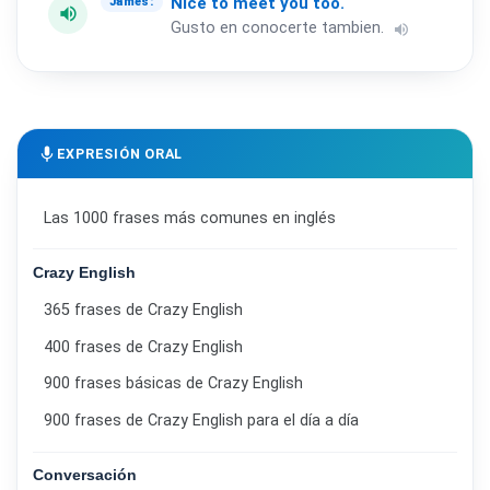
Nice
to
meet
you
too.
James:
volume_up
Gusto en conocerte tambien.
volume_up
mic
EXPRESIÓN ORAL
Las 1000 frases más comunes en inglés
Crazy English
365 frases de Crazy English
400 frases de Crazy English
900 frases básicas de Crazy English
900 frases de Crazy English para el día a día
Conversación