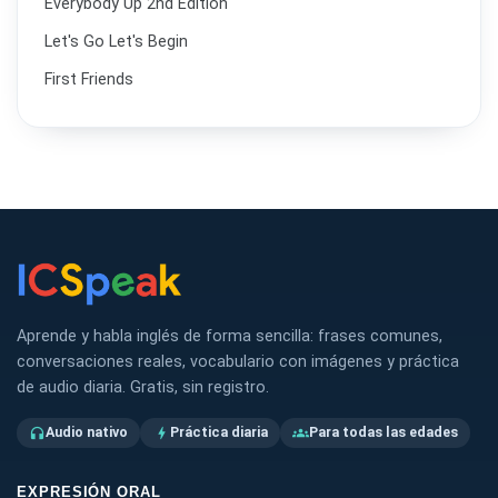
Everybody Up 2nd Edition
Let's Go Let's Begin
First Friends
Aprende y habla inglés de forma sencilla: frases comunes,
conversaciones reales, vocabulario con imágenes y práctica
de audio diaria. Gratis, sin registro.
Audio nativo
Práctica diaria
Para todas las edades
headphones
bolt
groups
EXPRESIÓN ORAL