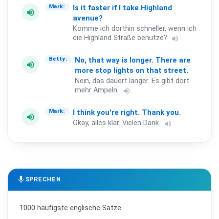
Is
it
faster
if
I
take
Highland
Mark:
volume_up
avenue?
Komme ich dorthin schneller, wenn ich
die Highland Straße benutze?
volume_up
No,
that
way
is
longer.
There
are
Betty:
volume_up
more
stop
lights
on
that
street.
Nein, das dauert länger. Es gibt dort
mehr Ampeln.
volume_up
I
think
you're
right.
Thank
you.
Mark:
volume_up
Okay, alles klar. Vielen Dank.
volume_up
mic
SPRECHEN
1000 häufigste englische Sätze