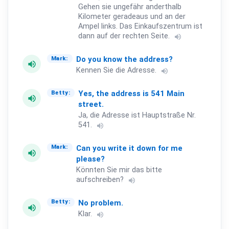
Gehen sie ungefähr anderthalb
Kilometer geradeaus und an der
Ampel links. Das Einkaufszentrum ist
dann auf der rechten Seite.
volume_up
Do
you
know
the
address?
Mark:
volume_up
Kennen Sie die Adresse.
volume_up
Yes,
the
address
is
541
Main
Betty:
volume_up
street.
Ja, die Adresse ist Hauptstraße Nr.
541.
volume_up
Can
you
write
it
down
for
me
Mark:
volume_up
please?
Könnten Sie mir das bitte
aufschreiben?
volume_up
No
problem.
Betty:
volume_up
Klar.
volume_up