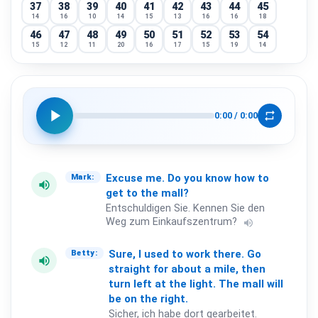
37
38
39
40
41
42
43
44
45
14
16
10
14
15
13
16
16
18
46
47
48
49
50
51
52
53
54
15
12
11
20
16
17
15
19
14
55
56
57
58
59
60
61
62
63
16
15
14
11
12
14
17
17
14
64
65
66
67
68
69
70
71
72
11
13
17
16
14
15
16
14
14
play_arrow
repeat
0:00
/
0:00
73
74
75
76
77
78
79
80
81
17
12
12
14
15
13
12
17
13
82
83
84
85
86
87
88
89
90
15
14
14
11
15
11
12
17
19
91
92
93
94
95
96
97
98
99
Excuse
me.
Do
you
know
how
to
Mark:
volume_up
14
17
12
15
13
10
12
11
11
get
to
the
mall?
100
Entschuldigen Sie. Kennen Sie den
13
Weg zum Einkaufszentrum?
volume_up
Sure,
I
used
to
work
there.
Go
Betty:
volume_up
straight
for
about
a
mile,
then
turn
left
at
the
light.
The
mall
will
be
on
the
right.
Sicher, ich habe dort gearbeitet.