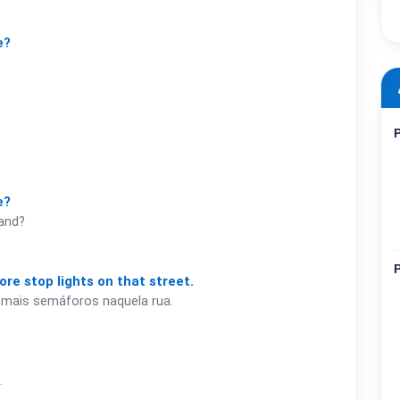
e?
e?
land?
ore
stop
lights
on
that
street.
 mais semáforos naquela rua.
.