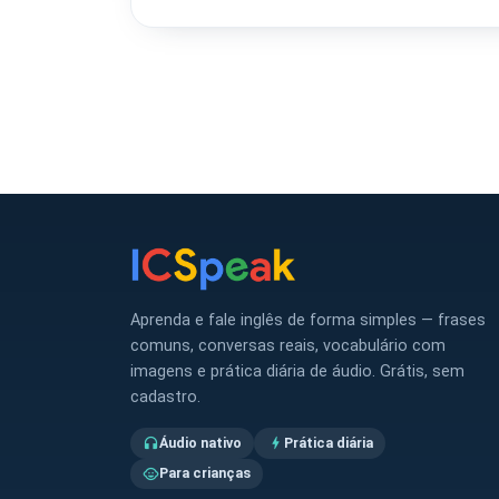
Aprenda e fale inglês de forma simples — frases
comuns, conversas reais, vocabulário com
imagens e prática diária de áudio. Grátis, sem
cadastro.
Áudio nativo
Prática diária
headphones
bolt
Para crianças
child_care