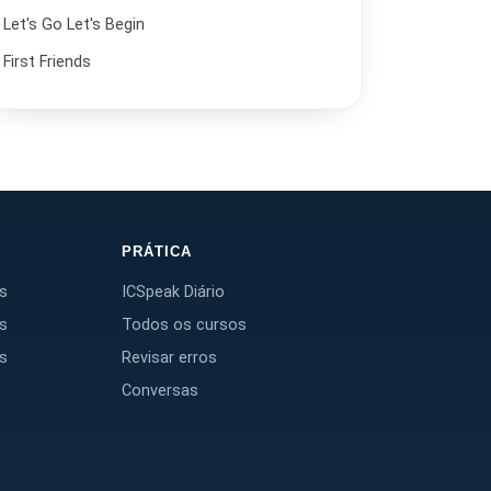
Let's Go Let's Begin
First Friends
PRÁTICA
s
ICSpeak Diário
s
Todos os cursos
s
Revisar erros
Conversas