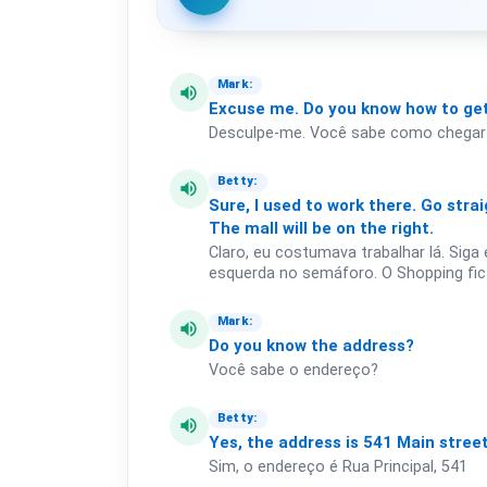
Mark:
volume_up
Excuse
me.
Do
you
know
how
to
ge
Desculpe-me. Você sabe como chegar
Betty:
volume_up
Sure,
I
used
to
work
there.
Go
strai
The
mall
will
be
on
the
right.
Claro, eu costumava trabalhar lá. Sig
esquerda no semáforo. O Shopping fica 
Mark:
volume_up
Do
you
know
the
address?
Você sabe o endereço?
Betty:
volume_up
Yes,
the
address
is
541
Main
street
Sim, o endereço é Rua Principal, 541