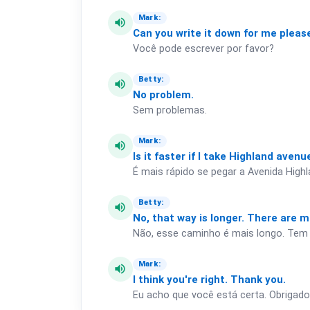
Mark:
volume_up
Can
you
write
it
down
for
me
pleas
Você pode escrever por favor?
Betty:
volume_up
No
problem.
Sem problemas.
Mark:
volume_up
Is
it
faster
if
I
take
Highland
avenu
É mais rápido se pegar a Avenida High
Betty:
volume_up
No,
that
way
is
longer.
There
are
m
Não, esse caminho é mais longo. Tem
Mark:
volume_up
I
think
you're
right.
Thank
you.
Eu acho que você está certa. Obrigado