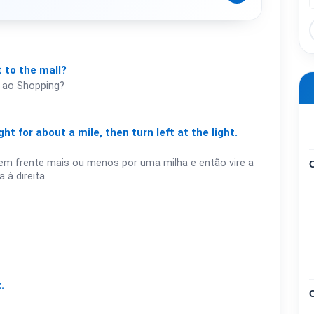
t
to
the
mall?
 ao Shopping?
ght
for
about
a
mile,
then
turn
left
at
the
light.
a em frente mais ou menos por uma milha e então vire a
à direita.
.