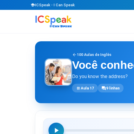
school
ICSpeak - I Can Speak
arrow_back
100 Aulas de Inglês
Você conhe
Do you know the address?
tag
forum
Aula 17
9 linhas
play_arrow