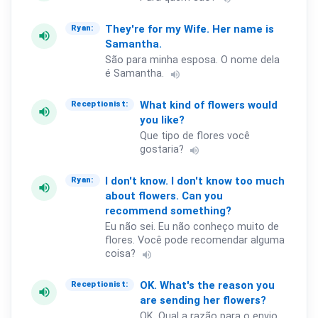
They're
for
my
Wife.
Her
name
is
Ryan:
volume_up
Samantha.
São para minha esposa. O nome dela
é Samantha.
volume_up
What
kind
of
flowers
would
Receptionist:
volume_up
you
like?
Que tipo de flores você
gostaria?
volume_up
I
don't
know.
I
don't
know
too
much
Ryan:
volume_up
about
flowers.
Can
you
recommend
something?
Eu não sei. Eu não conheço muito de
flores. Você pode recomendar alguma
coisa?
volume_up
OK.
What's
the
reason
you
Receptionist:
volume_up
are
sending
her
flowers?
OK. Qual a razão para o envio