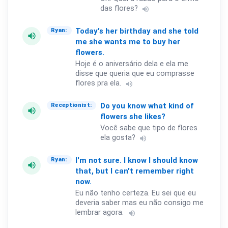
das flores?
volume_up
Today's
her
birthday
and
she
told
Ryan:
volume_up
me
she
wants
me
to
buy
her
flowers.
Hoje é o aniversário dela e ela me
disse que queria que eu comprasse
flores pra ela.
volume_up
Do
you
know
what
kind
of
Receptionist:
volume_up
flowers
she
likes?
Você sabe que tipo de flores
ela gosta?
volume_up
I'm
not
sure.
I
know
I
should
know
Ryan:
volume_up
that,
but
I
can't
remember
right
now.
Eu não tenho certeza. Eu sei que eu
deveria saber mas eu não consigo me
lembrar agora.
volume_up