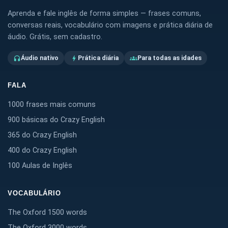
Aprenda e fale inglês de forma simples — frases comuns,
conversas reais, vocabulário com imagens e prática diária de
áudio. Grátis, sem cadastro.
Áudio nativo
Prática diária
Para todas as idades
headphones
bolt
groups
FALA
1000 frases mais comuns
900 básicas do Crazy English
365 do Crazy English
400 do Crazy English
100 Aulas de Inglês
VOCABULÁRIO
The Oxford 1500 words
The Oxford 3000 words