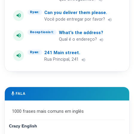
Can
you
deliver
them
please.
Ryan:
volume_up
Você pode entregar por favor?
volume_up
What's
the
address?
Receptionist:
volume_up
Qual é o endereço?
volume_up
241
Main
street.
Ryan:
volume_up
Rua Principal, 241
volume_up
mic
FALA
1000 frases mais comuns em inglês
Crazy English