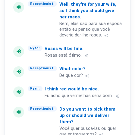
Well,
they're
for
your
wife,
Receptionist:
volume_up
so
I
think
you
should
give
her
roses.
Bem, elas são para sua esposa
então eu penso que você
deveria dar-lhe rosas.
volume_up
Roses
will
be
fine.
Ryan:
volume_up
Rosas está ótimo.
volume_up
What
color?
Receptionist:
volume_up
De que cor?
volume_up
I
think
red
would
be
nice.
Ryan:
volume_up
Eu acho que vermelhas seria bom.
volume_up
Do
you
want
to
pick
them
Receptionist:
volume_up
up
or
should
we
deliver
them?
Você quer buscá-las ou quer
que entreguemos?
volume_up