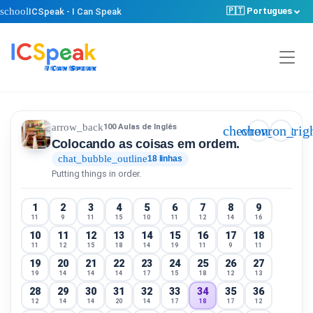
school
🇵🇹 Portugues
ICSpeak - I Can Speak
arrow_back
100 Aulas de Inglês
chevron_left
chevron_rig
Colocando as coisas em ordem.
chat_bubble_outline
18 linhas
Putting things in order.
1
2
3
4
5
6
7
8
9
11
9
11
15
10
11
12
14
16
10
11
12
13
14
15
16
17
18
11
12
15
18
14
19
11
9
11
19
20
21
22
23
24
25
26
27
19
14
14
14
17
15
18
12
13
28
29
30
31
32
33
34
35
36
12
14
14
20
14
17
18
17
12