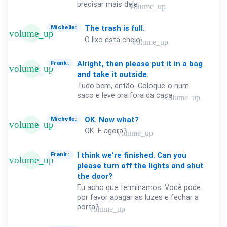
precisar mais dele.
volume_up
The
trash
is
full.
Michelle:
volume_up
O lixo está cheio.
volume_up
Alright,
then
please
put
it
in
a
bag
Frank:
volume_up
and
take
it
outside.
Tudo bem, então. Coloque-o num
saco e leve pra fora da casa.
volume_up
OK.
Now
what?
Michelle:
volume_up
OK. E agora?
volume_up
I
think
we're
finished.
Can
you
Frank:
volume_up
please
turn
off
the
lights
and
shut
the
door?
Eu acho que terminamos. Você pode
por favor apagar as luzes e fechar a
porta?
volume_up