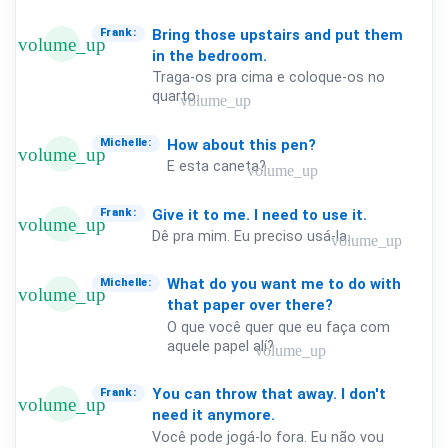
Bring
those
upstairs
and
put
them
Frank:
volume_up
in
the
bedroom.
Traga-os pra cima e coloque-os no
quarto.
volume_up
How
about
this
pen?
Michelle:
volume_up
E esta caneta?
volume_up
Give
it
to
me.
I
need
to
use
it.
Frank:
volume_up
Dê pra mim. Eu preciso usá-la.
volume_up
What
do
you
want
me
to
do
with
Michelle:
volume_up
that
paper
over
there?
O que você quer que eu faça com
aquele papel alí?
volume_up
You
can
throw
that
away.
I
don't
Frank:
volume_up
need
it
anymore.
Você pode jogá-lo fora. Eu não vou