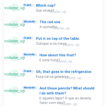
Which
cup?
Frank:
volume_up
Que xícara?
volume_up
The
red
one.
Michelle:
volume_up
A vermelha.
volume_up
Put
it
on
top
of
the
table.
Frank:
volume_up
Coloque-a na mesa.
volume_up
How
about
this
fruit?
Michelle:
volume_up
E esta fruta?
volume_up
Oh,
that
goes
in
the
refrigerator.
Frank:
volume_up
Essa vai na geladeira.
volume_up
And
those
pencils?
What
should
Michelle:
volume_up
I
do
with
them?
E aqueles lápis? O que eu deveria
fazer com eles?
volume_up