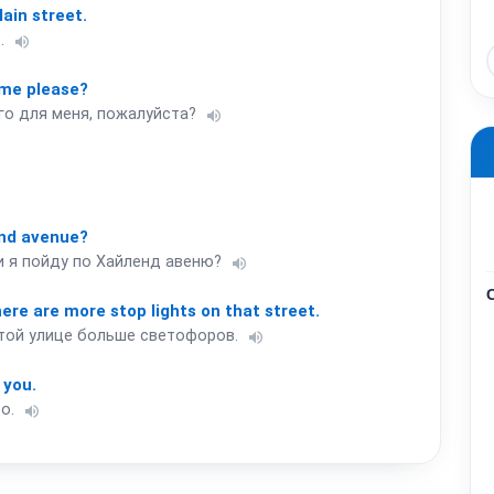
ain
street.
.
volume_up
me
please?
го для меня, пожалуйста?
volume_up
nd
avenue?
и я пойду по Хайленд авеню?
volume_up
ere
are
more
stop
lights
on
that
street.
 той улице больше светофоров.
volume_up
you.
о.
volume_up