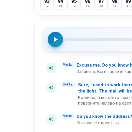
93
94
95
96
97
98
99
12
15
13
10
12
11
11
play_arrow
Excuse
me.
Do
you
know
Mark:
volume_up
Извините, Вы не знаете ка
Sure,
I
used
to
work
ther
Betty:
volume_up
the
light.
The
mall
will
be
Конечно, я когда-то там 
поверните налево на свет
Do
you
know
the
address
Mark:
volume_up
Вы знаете адрес?
volume_up