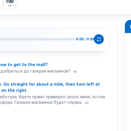
100
13
m
repeat
0:00
/
0:00
how
to
get
to
the
mall?
к добраться до галереи магазинов?
volume_up
e.
Go
straight
for
about
a
mile,
then
turn
left
at
on
the
right.
работала. Идите прямо примерно около мили, потом
офоре. Галерея магазинов будет справа.
volume_up
?