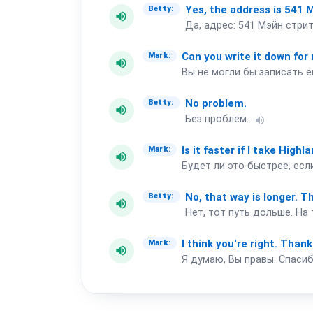
Yes,
the
address
is
541
M
Betty:
volume_up
Да, адрес: 541 Мэйн стрит
Can
you
write
it
down
for
Mark:
volume_up
Вы не могли бы записать е
No
problem.
Betty:
volume_up
Без проблем.
volume_up
Is
it
faster
if
I
take
Highla
Mark:
volume_up
Будет ли это быстрее, есл
No,
that
way
is
longer.
Th
Betty:
volume_up
Нет, тот путь дольше. На
I
think
you're
right.
Thank
Mark:
volume_up
Я думаю, Вы правы. Спасиб