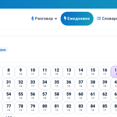
Разговор
Ежедневно
Словар
трок
8
9
10
11
12
13
14
15
16
1
14
16
11
12
15
18
14
19
11
31
32
33
34
35
36
37
38
39
4
20
14
17
18
17
12
14
16
10
1
54
55
56
57
58
59
60
61
62
6
14
16
15
14
11
12
14
17
17
1
77
78
79
80
81
82
83
84
85
8
15
13
12
17
13
15
14
14
11
1