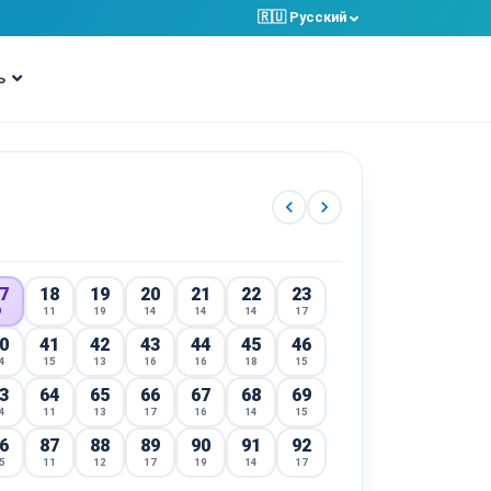
🇷🇺 Pусский
ь
chevron_left
chevron_right
7
18
19
20
21
22
23
9
11
19
14
14
14
17
0
41
42
43
44
45
46
4
15
13
16
16
18
15
3
64
65
66
67
68
69
4
11
13
17
16
14
15
6
87
88
89
90
91
92
5
11
12
17
19
14
17