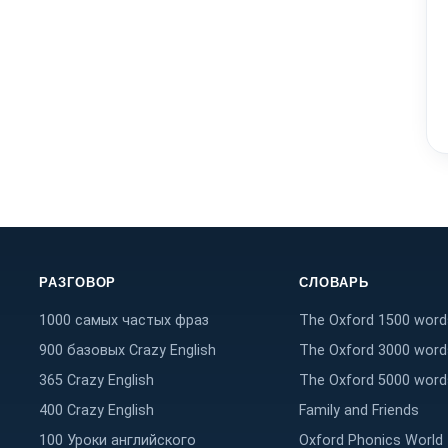
РАЗГОВОР
СЛОВАРЬ
1000 самых частых фраз
The Oxford 1500 word
900 базовых Crazy English
The Oxford 3000 word
365 Crazy English
The Oxford 5000 word
400 Crazy English
Family and Friends
100 Уроки английского
Oxford Phonics World