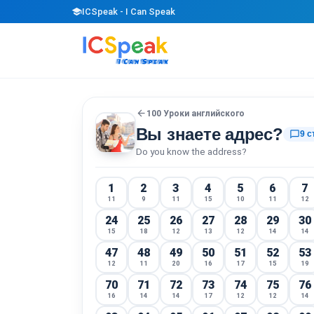
school
ICSpeak - I Can Speak
arrow_back
100 Уроки английского
Вы знаете адрес?
chat_bubble_outline
9 с
Do you know the address?
1
2
3
4
5
6
7
11
9
11
15
10
11
12
24
25
26
27
28
29
30
15
18
12
13
12
14
14
47
48
49
50
51
52
53
12
11
20
16
17
15
19
70
71
72
73
74
75
76
16
14
14
17
12
12
14