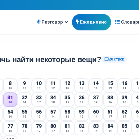
Разговор
Ежедневно
Словар
чь найти некоторые вещи?
chat_bubble_outline
20 строк
8
9
10
11
12
13
14
15
16
1
14
16
11
12
15
18
14
19
11
31
32
33
34
35
36
37
38
39
4
20
14
17
18
17
12
14
16
10
1
54
55
56
57
58
59
60
61
62
6
14
16
15
14
11
12
14
17
17
1
77
78
79
80
81
82
83
84
85
8
15
13
12
17
13
15
14
14
11
1