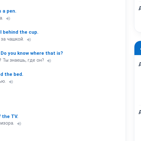
s
a
pen.
а.
volume_up
l
behind
the
cup.
 за чашкой.
volume_up
Do
you
know
where
that
is?
 Ты знаешь, где он?
volume_up
nd
the
bed.
ью.
volume_up
f
the
TV.
визора.
volume_up