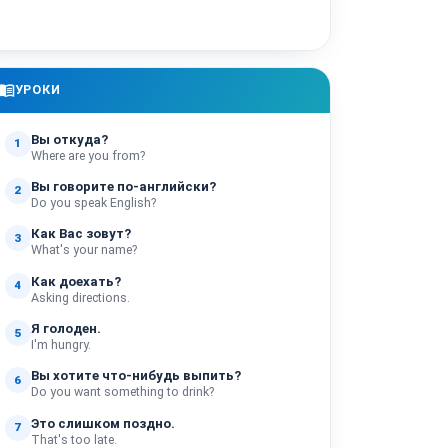
enu_book
УРОКИ
Вы откуда?
1
Where are you from?
Вы говорите по-английски?
2
Do you speak English?
Как Вас зовут?
3
What's your name?
Как доехать?
4
Asking directions.
Я голоден.
5
I'm hungry.
Вы хотите что-нибудь выпить?
6
Do you want something to drink?
Это слишком поздно.
7
That's too late.