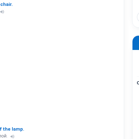
chair.
volume_up
f
the
lamp.
пой.
volume_up