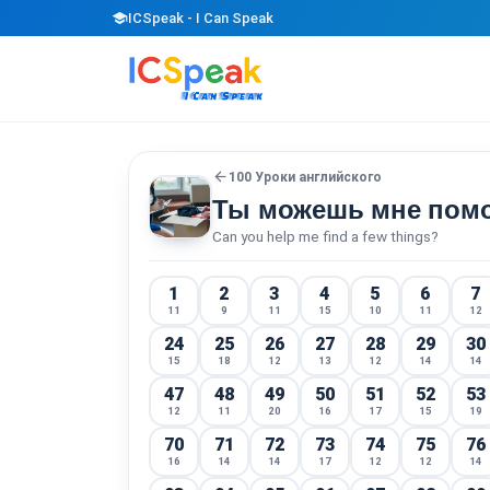
school
ICSpeak - I Can Speak
arrow_back
100 Уроки английского
Ты можешь мне помо
Can you help me find a few things?
1
2
3
4
5
6
7
11
9
11
15
10
11
12
24
25
26
27
28
29
30
15
18
12
13
12
14
14
47
48
49
50
51
52
53
12
11
20
16
17
15
19
70
71
72
73
74
75
76
16
14
14
17
12
12
14