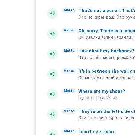
That's
not
a
pencil.
That'
Matt:
volume_up
Это не карандаш. Это ручк
Oh,
sorry.
There
is
a
penci
Anna:
volume_up
Ой, извини. Один карандаш
How
about
my
backpack?
Matt:
volume_up
Что насчёт моего рюкзака?
It's
in
between
the
wall
a
Anna:
volume_up
Он между стеной и кроват
Where
are
my
shoes?
Matt:
volume_up
Где моя обувь?
volume_up
They're
on
the
left
side
o
Anna:
volume_up
Они с левой стороны теле
I
don't
see
them.
Matt:
volume_up