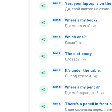
Yes,
your
laptop
is
on
the
Anna:
volume_up
Да, твой лаптоп на стуле.
Where's
my
book?
Matt:
volume_up
Где моя книга?
volume_up
Which
one?
Anna:
volume_up
Какая?
volume_up
The
dictionary.
Matt:
volume_up
Словарь.
volume_up
It's
under
the
table.
Anna:
volume_up
Он под столом.
volume_up
Where's
my
pencil?
Matt:
volume_up
Где мой карандаш?
volume_up
There's
a
pencil
in
front
o
Anna:
volume_up
Один карандаш перед лам