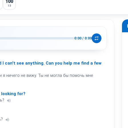
100
13
m
repeat
0:00
/
0:00
d
I
can't
see
anything.
Can
you
help
me
find
a
few
 и я ничего не вижу. Ты не могла бы помочь мне
up
u
looking
for?
ь?
volume_up
ь?
volume_up