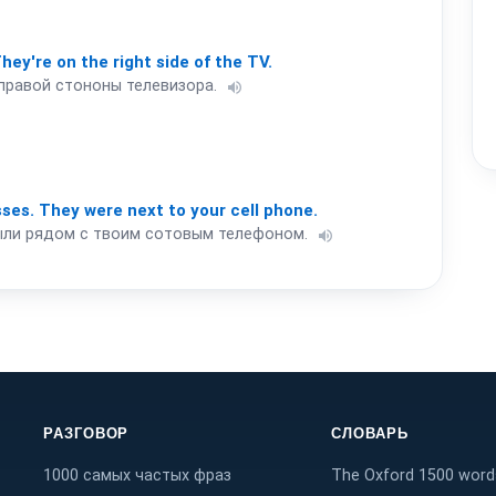
hey're
on
the
right
side
of
the
TV.
 правой стононы телевизора.
volume_up
sses.
They
were
next
to
your
cell
phone.
 были рядом с твоим сотовым телефоном.
volume_up
РАЗГОВОР
СЛОВАРЬ
1000 самых частых фраз
The Oxford 1500 word