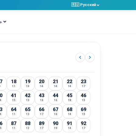
🇷🇺 Pусский
ь
chevron_left
chevron_right
7
18
19
20
21
22
23
9
11
19
14
14
14
17
0
41
42
43
44
45
46
4
15
13
16
16
18
15
3
64
65
66
67
68
69
4
11
13
17
16
14
15
6
87
88
89
90
91
92
5
11
12
17
19
14
17