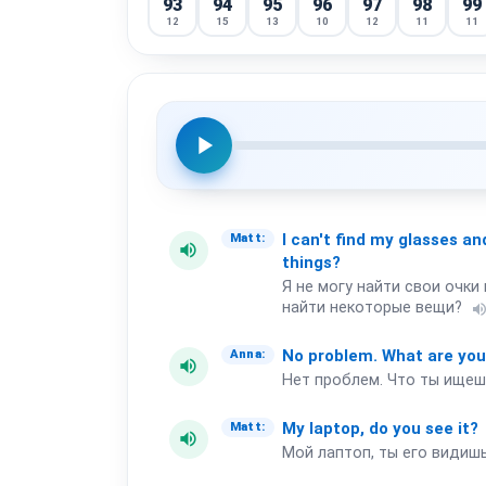
93
94
95
96
97
98
99
12
15
13
10
12
11
11
play_arrow
I
can't
find
my
glasses
an
Matt:
volume_up
things?
Я не могу найти свои очки
найти некоторые вещи?
volume_
No
problem.
What
are
yo
Anna:
volume_up
Нет проблем. Что ты ищеш
My
laptop,
do
you
see
it?
Matt:
volume_up
Мой лаптоп, ты его видиш