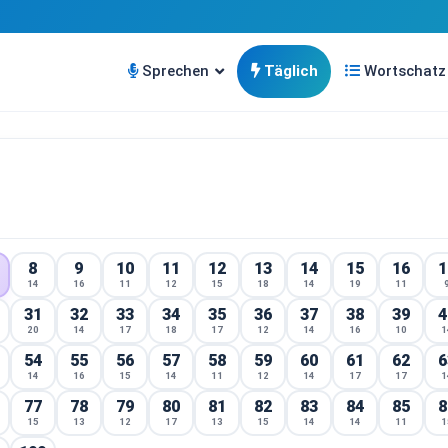
Sprechen
Täglich
Wortschatz
8
9
10
11
12
13
14
15
16
1
14
16
11
12
15
18
14
19
11
31
32
33
34
35
36
37
38
39
4
20
14
17
18
17
12
14
16
10
1
54
55
56
57
58
59
60
61
62
6
14
16
15
14
11
12
14
17
17
1
77
78
79
80
81
82
83
84
85
8
15
13
12
17
13
15
14
14
11
1