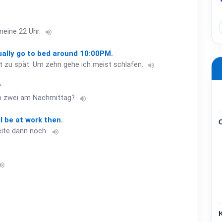
meine 22 Uhr.
volume_up
ually
go
to
bed
around
10:00PM.
st zu spät. Um zehn gehe ich meist schlafen.
volume_up
?
lb zwei am Nachmittag?
volume_up
ll
be
at
work
then.
beite dann noch.
volume_up
lume_up