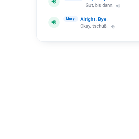
volume_up
Gut, bis dann.
volume_up
Alright.
Bye.
Mary:
volume_up
Okay, tschüß.
volume_up