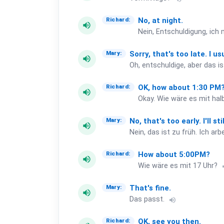
No,
at
night.
Richard:
volume_up
Nein, Entschuldigung, ich 
Sorry,
that's
too
late.
I
us
Mary:
volume_up
Oh, entschuldige, aber das i
OK,
how
about
1:30
PM
Richard:
volume_up
Okay. Wie wäre es mit ha
No,
that's
too
early.
I'll
sti
Mary:
volume_up
Nein, das ist zu früh. Ich ar
How
about
5:00PM?
Richard:
volume_up
Wie wäre es mit 17 Uhr?
vo
That's
fine.
Mary:
volume_up
Das passt.
volume_up
OK,
see
you
then.
Richard: