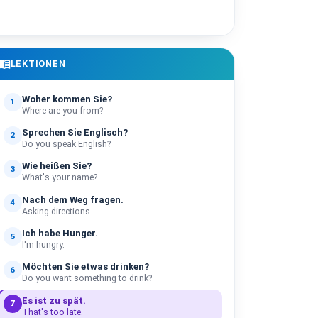
enu_book
LEKTIONEN
Woher kommen Sie?
1
Where are you from?
Sprechen Sie Englisch?
2
Do you speak English?
Wie heißen Sie?
3
What's your name?
Nach dem Weg fragen.
4
Asking directions.
Ich habe Hunger.
5
I'm hungry.
Möchten Sie etwas drinken?
6
Do you want something to drink?
Es ist zu spät.
7
That's too late.