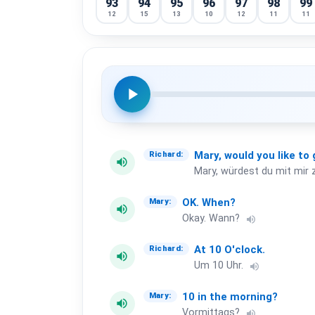
93
94
95
96
97
98
99
12
15
13
10
12
11
11
play_arrow
Mary,
would
you
like
to
Richard:
volume_up
Mary, würdest du mit mi
OK.
When?
Mary:
volume_up
Okay. Wann?
volume_up
At
10
O'clock.
Richard:
volume_up
Um 10 Uhr.
volume_up
10
in
the
morning?
Mary:
volume_up
Vormittags?
volume_up