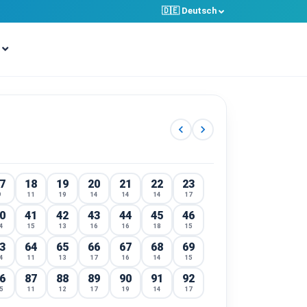
🇩🇪 Deutsch
chevron_left
chevron_right
7
18
19
20
21
22
23
9
11
19
14
14
14
17
0
41
42
43
44
45
46
4
15
13
16
16
18
15
3
64
65
66
67
68
69
4
11
13
17
16
14
15
6
87
88
89
90
91
92
5
11
12
17
19
14
17