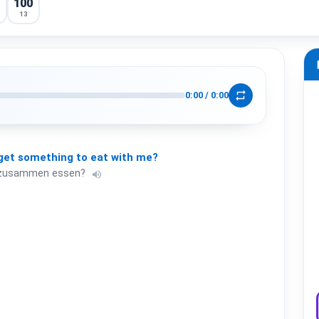
100
13
m
repeat
0:00
/
0:00
get
something
to
eat
with
me?
r zusammen essen?
volume_up