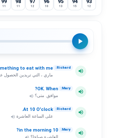
99
98
97
96
95
94
93
11
11
12
10
13
15
12
play_arrow
mething
to
eat
with
me?
Richard:
volume_up
ماري ، التي تريدين الحصول 
OK.
When?
Mary:
volume_up
موافق. متى؟
volume_up
At
10
O'clock.
Richard:
volume_up
على الساعة العاشرة
volume_up
in
the
morning?
10
Mary:
volume_up
العاشرة صباحا؟
volume_up