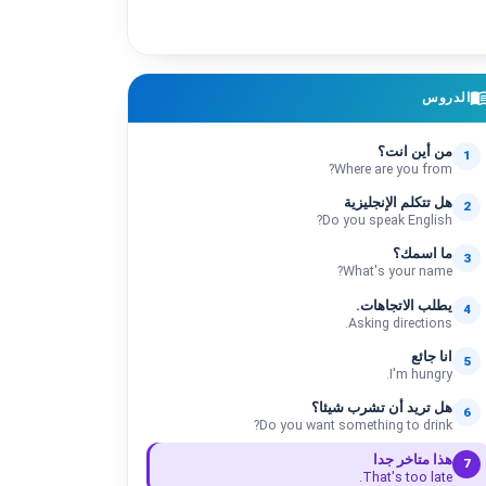
menu_bo
الدروس
من أين انت؟
1
Where are you from?
هل تتكلم الإنجليزية
2
Do you speak English?
ما اسمك؟
3
What's your name?
يطلب الاتجاهات.
4
Asking directions.
انا جائع
5
I'm hungry.
هل تريد أن تشرب شيئا؟
6
Do you want something to drink?
هذا متاخر جدا
7
That's too late.