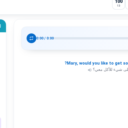
100
13
ok
repeat
0:00
/
0:00
Mary,
would
you
like
to
get
so
على شيء للأكل معي؟
volume_up