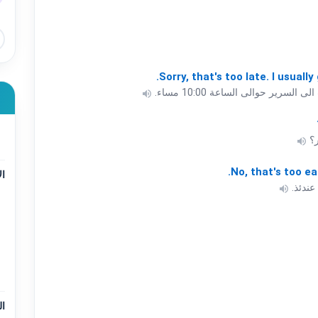
Sorry,
that's
too
late.
I
usually
لسرير حوالى الساعة 10:00 مساء.
volume_up
c
volume_up
No,
that's
too
ea
ال
عندئذ.
volume_up
ال