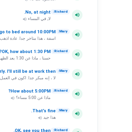
No,
at
night.
Richard:
volume_up
لا, في المساء
volume_up
go
to
bed
around
10:00PM.
Mary:
volume_up
اسفة ، هذا متاخر جدا. عادة اذهب الى ا
OK,
how
about
1:30
PM?
Richard:
volume_up
حسنا ، ماذا عن 1:30 بعد الظهر؟
rly.
I'll
still
be
at
work
then.
Mary:
volume_up
لا ، إنه مبكر جدا. اكون في العمل 
How
about
5:00PM?
Richard:
volume_up
ماذا عن 5:00 مساء؟
volume_up
That's
fine.
Mary:
volume_up
هذا جيد
volume_up
OK,
see
you
then.
Richard: