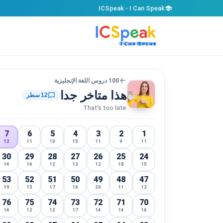
ICSpeak - I Can Speak
school
arrow_back
100 دروس اللغة الإنجليزية
هذا متاخر جدا
chat_bubble_outline
12 سطر
That's too late.
7
6
5
4
3
2
1
12
11
10
15
11
9
11
30
29
28
27
26
25
24
14
14
12
13
12
18
15
53
52
51
50
49
48
47
19
15
17
16
20
11
12
76
75
74
73
72
71
70
14
12
12
17
14
14
16