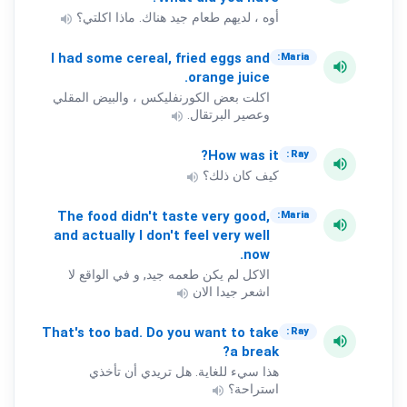
أوه ، لديهم طعام جيد هناك. ماذا اكلتي؟
volume_up
I
had
some
cereal,
fried
eggs
and
Maria:
volume_up
orange
juice.
اكلت بعض الكورنفليكس ، والبيض المقلي
وعصير البرتقال.
volume_up
How
was
it?
Ray:
volume_up
كيف كان ذلك؟
volume_up
The
food
didn't
taste
very
good,
Maria:
volume_up
and
actually
I
don't
feel
very
well
now.
الاكل لم يكن طعمه جيد, و في الواقع لا
اشعر جيدا الان
volume_up
That's
too
bad.
Do
you
want
to
take
Ray:
volume_up
a
break?
هذا سيء للغاية. هل تريدي أن تأخذي
استراحة؟
volume_up