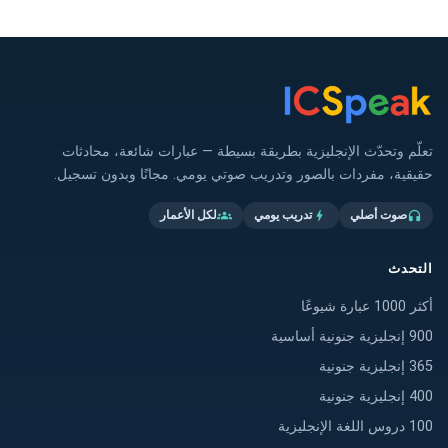
تعلّم وتحدّث الإنجليزية بطريقة بسيطة — عبارات شائعة، محادثات
حقيقية، مفردات بالصور وتدريب صوتي يومي. مجانًا وبدون تسجيل.
صوت أصلي
تدريب يومي
لكل الأعمار
groups
bolt
headphones
التحدث
أكثر 1000 عبارة شيوعًا
900 إنجليزية جنونية أساسية
365 إنجليزية جنونية
400 إنجليزية جنونية
100 دروس اللغة الإنجليزية