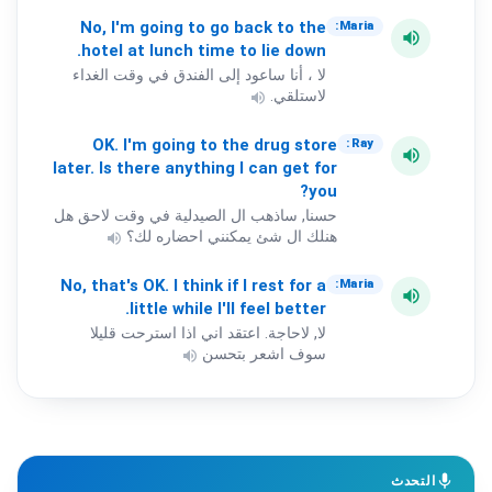
No,
I'm
going
to
go
back
to
the
Maria:
volume_up
hotel
at
lunch
time
to
lie
down.
لا ، أنا ساعود إلى الفندق في وقت الغداء
لاستلقي.
volume_up
OK.
I'm
going
to
the
drug
store
Ray:
volume_up
later.
Is
there
anything
I
can
get
for
you?
حسنا, ساذهب ال الصيدلية في وقت لاحق هل
هنلك ال شئ يمكنني احضاره لك؟
volume_up
No,
that's
OK.
I
think
if
I
rest
for
a
Maria:
volume_up
little
while
I'll
feel
better.
لا, لاحاجة. اعتقد اني اذا استرحت قليلا
سوف اشعر بتحسن
volume_up
mic
التحدث