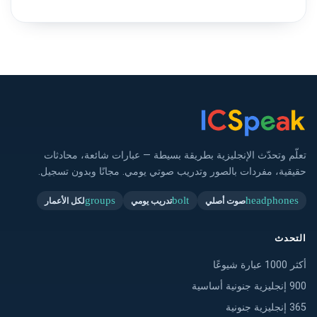
تعلّم وتحدّث الإنجليزية بطريقة بسيطة — عبارات شائعة، محادثات
حقيقية، مفردات بالصور وتدريب صوتي يومي. مجانًا وبدون تسجيل.
groups
bolt
headphones
صوت أصلي
تدريب يومي
لكل الأعمار
التحدث
أكثر 1000 عبارة شيوعًا
900 إنجليزية جنونية أساسية
365 إنجليزية جنونية