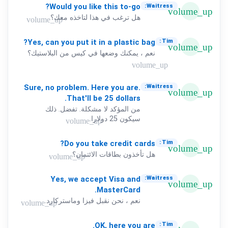
Would
you
like
this
to-go?
Waitress:
volume_up
هل ترغب في هذا لتاخذه معك؟
volume_up
Yes,
can
you
put
it
in
a
plastic
bag?
Tim:
volume_up
نعم ، يمكنك وضعها في كيس من البلاستيك؟
volume_up
Sure,
no
problem.
Here
you
are.
Waitress:
volume_up
That'll
be
25
dollars.
من المؤكد لا مشكلة. تفضل. ذلك
سيكون 25 دولارا.
volume_up
Do
you
take
credit
cards?
Tim:
volume_up
هل تأخذون بطاقات الائتمان؟
volume_up
Yes,
we
accept
Visa
and
Waitress:
volume_up
MasterCard.
نعم ، نحن نقبل فيزا وماستركارد.
volume_up
OK,
here
you
are.
Tim: