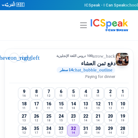
scho
🇦🇪 الْعَرَبيّة
ICSpeak - I Can Speak
arrow_back
100 دروس اللغة الإنجليزية
chevron_right
chevron_left
دفع ثمن العشاء
chat_bubble_outline
14 سطر
Paying for dinner.
9
8
7
6
5
4
3
2
1
16
14
12
11
10
15
11
9
11
18
17
16
15
14
13
12
11
10
11
9
11
19
14
18
15
12
11
27
26
25
24
23
22
21
20
19
13
12
18
15
17
14
14
14
19
36
35
34
33
32
31
30
29
28
12
17
18
17
14
20
14
14
12