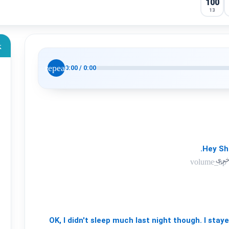
100
13
k
repeat
0:00
/
0:00
Hey
Sh
خرى.
volume_up
OK,
I
didn't
sleep
much
last
night
though.
I
stay