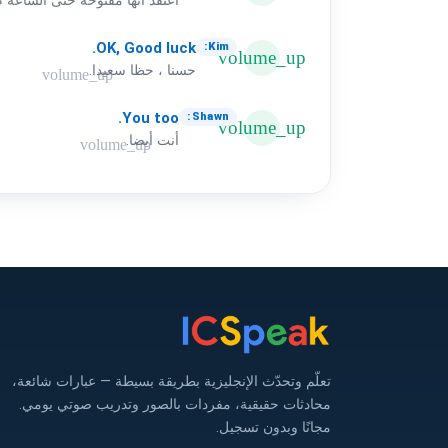
اعتقد انها مفتوحة حتى الساعة م11:30
OK,
Good
luck.
Kim:
volume_up
حسنا ، حظا سعيدا.
volume_up
You
too.
Shawn:
volume_up
أنت أيضا.
volume_up
تعلّم وتحدّث الإنجليزية بطريقة بسيطة — عبارات شائعة،
محادثات حقيقية، مفردات بالصور وتدريب صوتي يومي.
مجانًا وبدون تسجيل.