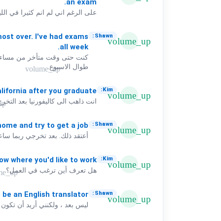
an
exam.
على الرغم اني لم انم كثيرا في الليلة الماضية 
most
over.
I've
had
exams
Shawn:
volume_up
all
week.
كنت حتى وقت متأخر من مساء أم
طوال الاسبوع.
volume_up
lifornia
after
you
graduate?
Kim:
volume_up
انت ذاهب الى كاليفورنيا بعد التخر
up
home
and
try
to
get
a
job.
Shawn:
volume_up
أعتقد ذلك. بعد تخرجي ربما ساع
ow
where
you'd
like
to
work?
Kim:
volume_up
هل تعرف أين ترغب في العمل؟
me_up
o
be
an
English
translator.
Shawn:
volume_up
ليس بعد ، ولكنني أريد أن تكون م