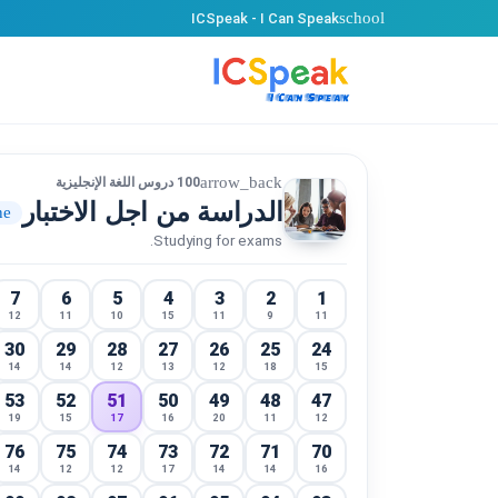
school
ICSpeak - I Can Speak
arrow_back
100 دروس اللغة الإنجليزية
الدراسة من اجل الاختبار
ne
Studying for exams.
7
6
5
4
3
2
1
12
11
10
15
11
9
11
30
29
28
27
26
25
24
14
14
12
13
12
18
15
53
52
51
50
49
48
47
19
15
17
16
20
11
12
76
75
74
73
72
71
70
14
12
12
17
14
14
16