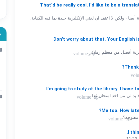
That'd
be
really
cool.
I'd
like
to
be
a
transla
يضا ، ولكن لا اعتقد ان لغتي الإنكليزية جيدة بما فيه الكفاية.
e
Don't
worry
about
that.
Your
English
i
لل
ليزية أفضل من معظم زملائي.
volume_up
Thank
vol
I'm
going
to
study
at
the
library.
I
have
t
 بد لي من اخذ امتحان غدا.
volume_up
لل
Me
too.
How
lat
 مفتوحة؟
volume_up
I
thi