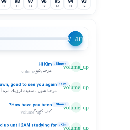
99
98
97
96
95
94
93
11
11
12
10
13
15
12
play_arrow
Hi
Kim.
Shawn:
volume_up
مرحبا كيم.
volume_up
awn,
good
to
see
you
again.
Kim:
volume_up
مرحبا شون ، سعيدة لرؤيتك مرة أ
How
have
you
been?
Shawn:
volume_up
كيف كنت؟
volume_up
ed
up
until
2AM
studying
for
Kim:
volume_up