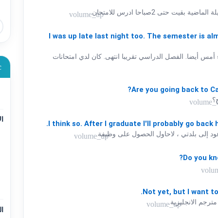
بقيت حتى 2صباحا ادرس للامتحان
volume_up
I
was
up
late
last
night
too.
The
semester
is
al
س أيضا. الفصل الدراسي تقريبا انتهى. كان لدي امتحانات
c
Are
you
going
back
to
Ca
ج؟
volume_
ال
I
think
so.
After
I
graduate
I'll
probably
go
back
ود إلى بلدتي ، لاحاول الحصول على وظيفة.
volume_up
Do
you
kn
volu
Not
yet,
but
I
want
t
ترجم الانجليزية.
volume_up
ال