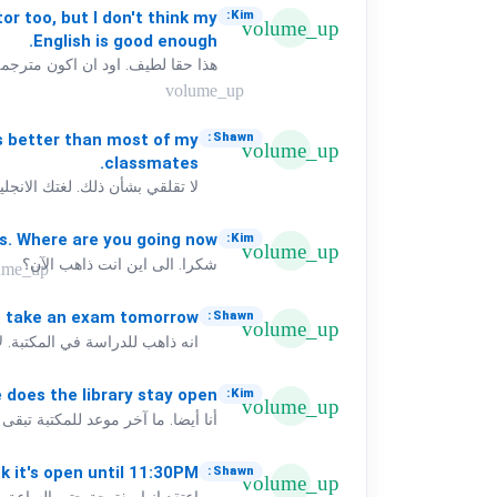
tor
too,
but
I
don't
think
my
Kim:
volume_up
English
is
good
enough.
هذا حقا لطيف. اود ان اكون مترجمة أ
volume_up
s
better
than
most
of
my
Shawn:
volume_up
classmates.
لا تقلقي بشأن ذلك. لغتك الانج
s.
Where
are
you
going
now?
Kim:
volume_up
شكرا. الى اين انت ذاهب الآن؟
ume_up
o
take
an
exam
tomorrow.
Shawn:
volume_up
انه ذاهب للدراسة في المكتبة. لا
e
does
the
library
stay
open?
Kim:
volume_up
أنا أيضا. ما آخر موعد للمكتبة تبقى
nk
it's
open
until
11:30PM.
Shawn:
volume_up