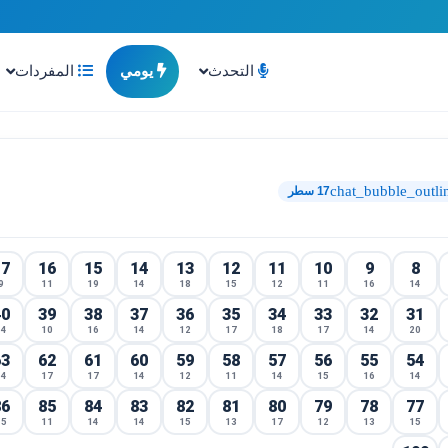
التحدث
يومي
المفردات
chat_bubble_outli
17 سطر
17
16
15
14
13
12
11
10
9
8
9
11
19
14
18
15
12
11
16
14
40
39
38
37
36
35
34
33
32
31
14
10
16
14
12
17
18
17
14
20
63
62
61
60
59
58
57
56
55
54
14
17
17
14
12
11
14
15
16
14
86
85
84
83
82
81
80
79
78
77
15
11
14
14
15
13
17
12
13
15