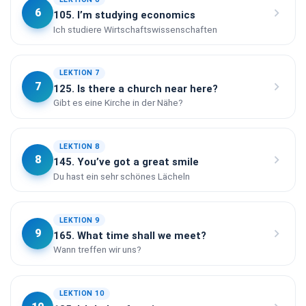
chevron_right
6
105. I’m studying economics
Ich studiere Wirtschaftswissenschaften
LEKTION 7
chevron_right
7
125. Is there a church near here?
Gibt es eine Kirche in der Nähe?
LEKTION 8
chevron_right
8
145. You’ve got a great smile
Du hast ein sehr schönes Lächeln
LEKTION 9
chevron_right
9
165. What time shall we meet?
Wann treffen wir uns?
LEKTION 10