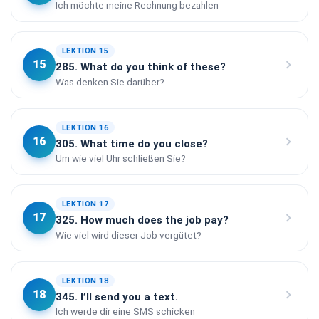
Ich möchte meine Rechnung bezahlen
LEKTION 15
chevron_right
15
285. What do you think of these?
Was denken Sie darüber?
LEKTION 16
chevron_right
16
305. What time do you close?
Um wie viel Uhr schließen Sie?
LEKTION 17
chevron_right
17
325. How much does the job pay?
Wie viel wird dieser Job vergütet?
LEKTION 18
chevron_right
18
345. I’ll send you a text.
Ich werde dir eine SMS schicken