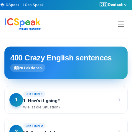
🇩🇪 Deutsch
school
ICSpeak - I Can Speak
400 Crazy English sentences
menu_book
20
Lektionen
LEKTION 1
chevron_right
1
1. How’s it going?
Wie ist die Situation?
LEKTION 2
chevron_right
2