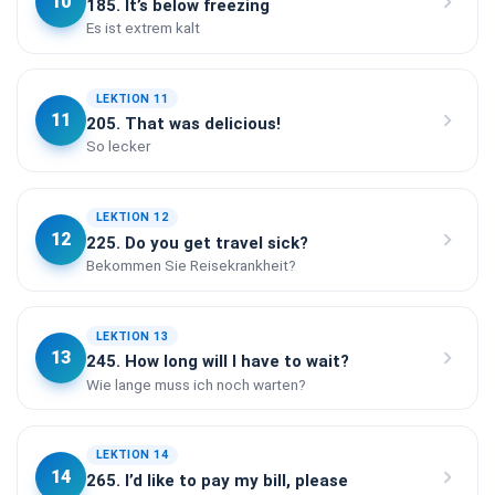
chevron_right
10
185. It’s below freezing
Es ist extrem kalt
LEKTION 11
chevron_right
11
205. That was delicious!
So lecker
LEKTION 12
chevron_right
12
225. Do you get travel sick?
Bekommen Sie Reisekrankheit?
LEKTION 13
chevron_right
13
245. How long will I have to wait?
Wie lange muss ich noch warten?
LEKTION 14
chevron_right
14
265. I’d like to pay my bill, please