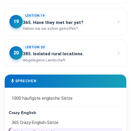
LEKTION 19
chevron_right
19
365. Have they met her yet?
Haben sie sie schon getroffen?
LEKTION 20
chevron_right
20
385. Isolated rural locations.
Abgelegene Landschaft
mic
SPRECHEN
1000 häufigste englische Sätze
Crazy English
365 Crazy-English-Sätze