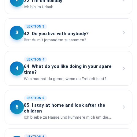
22. I’m on holiday
Ich bin im Urlaub
LEKTION 3
chevron_right
3
42. Do you live with anybody?
Bist du mit jemandem zusammen?
LEKTION 4
64. What do you like doing in your spare
chevron_right
4
time?
Was machst du gerne, wenn du Freizeit hast?
LEKTION 5
85. I stay at home and look after the
chevron_right
5
children
Ich bleibe zu Hause und kümmere mich um die
Kinder
LEKTION 6