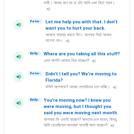
ভারী। আমার মনে হয় না এটা আমি একা নিতে পারব।
volume_up
Let
me
help
you
with
that.
I
don't
Peter:
volume_up
want
you
to
hurt
your
back.
আমাকে সাহায্য করতে দিন। আপনার পিঠে আঘাত
লাগেনা যেন।
volume_up
Where
are
you
taking
all
this
stuff?
Kelly:
volume_up
এসব আপনি কোথায় নিয়ে যাচ্ছেন?
volume_up
Didn't
I
tell
you?
We're
moving
to
Peter:
volume_up
Florida?
বলিনি আপনাকে? আমরা ফ্লোরিডায় চলে যাচ্ছি।
volume_up
You're
moving
now?
I
knew
you
Kelly:
volume_up
were
moving,
but
I
thought
you
said
you
were
moving
next
month.
আপনারা কি এখনই যাচ্ছেন? জানতাম চলে যাবেন, কিন্তু
আমি ভেবেছিলাম আপনারা আগামী মাসে যাচ্ছেন?
volume_up