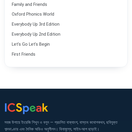
Family and Friends
Oxford Phonics World
Everybody Up 3rd Edition
Everybody Up 2nd Edition
Let's Go Let's Begin
First Friends
সহজ উপায়ে ইংরেজি শিখুন ও বলুন — প্রচলিত বাক্যাংশ, বাস্তব কথোপকথন, ছবিযুক্ত
শব্দভাণ্ডার এবং দৈনিক অডিও অনুশীলন। বিনামূল্যে, সাইন-আপ ছাড়াই।