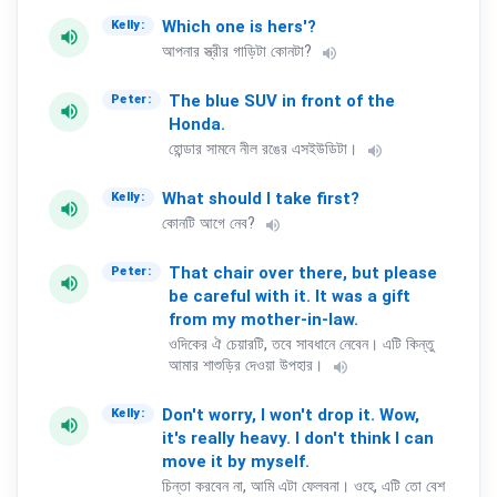
Which
one
is
hers'?
Kelly:
volume_up
আপনার স্ত্রীর গাড়িটা কোনটা?
volume_up
The
blue
SUV
in
front
of
the
Peter:
volume_up
Honda.
হোন্ডার সামনে নীল রঙের এসইউডিটা।
volume_up
What
should
I
take
first?
Kelly:
volume_up
কোনটি আগে নেব?
volume_up
That
chair
over
there,
but
please
Peter:
volume_up
be
careful
with
it.
It
was
a
gift
from
my
mother-in-law.
ওদিকের ঐ চেয়ারটি, তবে সাবধানে নেবেন। এটি কিন্তু
আমার শাশুড়ির দেওয়া উপহার।
volume_up
Don't
worry,
I
won't
drop
it.
Wow,
Kelly:
volume_up
it's
really
heavy.
I
don't
think
I
can
move
it
by
myself.
চিন্তা করবেন না, আমি এটা ফেলবনা। ওহে, এটি তো বেশ