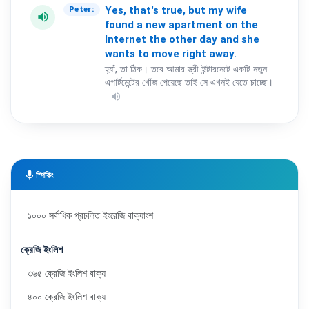
Yes,
that's
true,
but
my
wife
Peter:
volume_up
found
a
new
apartment
on
the
Internet
the
other
day
and
she
wants
to
move
right
away.
হ্যাঁ, তা ঠিক। তবে আমার স্ত্রী ইন্টারনেটে একটি নতুন
এপার্টমেন্টের খোঁজ পেয়েছে তাই সে এখনই যেতে চাচ্ছে।
volume_up
mic
স্পিকিং
১০০০ সর্বাধিক প্রচলিত ইংরেজি বাক্যাংশ
ক্রেজি ইংলিশ
৩৬৫ ক্রেজি ইংলিশ বাক্য
৪০০ ক্রেজি ইংলিশ বাক্য