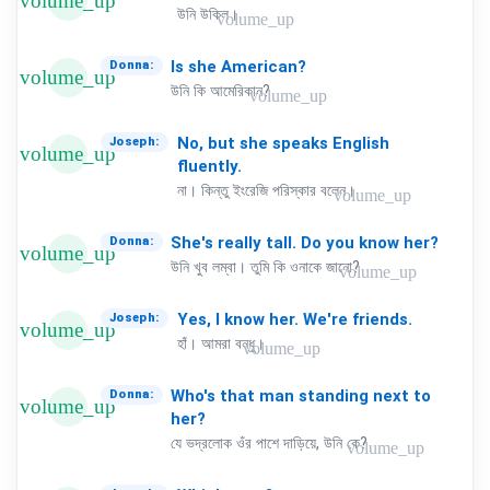
volume_up
উনি উকিল।
volume_up
Is
she
American?
Donna:
volume_up
উনি কি আমেরিকান?
volume_up
No,
but
she
speaks
English
Joseph:
volume_up
fluently.
না। কিন্তু ইংরেজি পরিস্কার বলেন।
volume_up
She's
really
tall.
Do
you
know
her?
Donna:
volume_up
উনি খুব লম্বা। তুমি কি ওনাকে জানো?
volume_up
Yes,
I
know
her.
We're
friends.
Joseph:
volume_up
হাঁ। আমরা বন্ধু।
volume_up
Who's
that
man
standing
next
to
Donna:
volume_up
her?
যে ভদ্রলোক ওঁর পাশে দাড়িয়ে, উনি কে?
volume_up