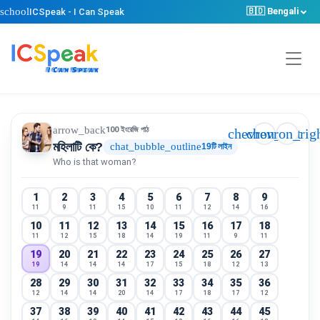
school
🇧🇩 Bengali
ICSpeak - I Can Speak
arrow_back
100 ইংরেজি পাঠ
chevron_left
chevron_rig
মহিলাটি কে?
chat_bubble_outline
19টি লাইন
Who is that woman?
1
2
3
4
5
6
7
8
9
11
9
11
15
10
11
12
14
16
10
11
12
13
14
15
16
17
18
11
12
15
18
14
19
11
9
11
19
20
21
22
23
24
25
26
27
19
14
14
14
17
15
18
12
13
28
29
30
31
32
33
34
35
36
12
14
14
20
14
17
18
17
12
37
38
39
40
41
42
43
44
45