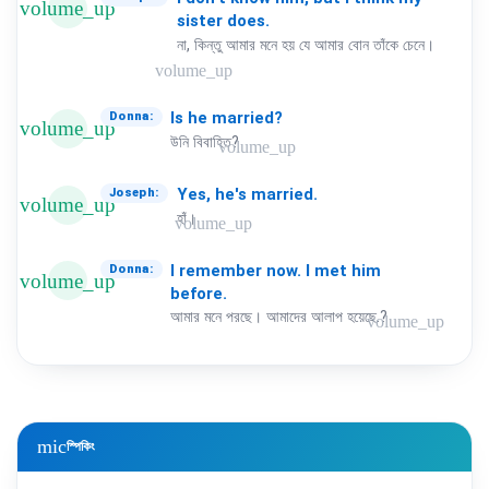
volume_up
sister
does.
না, কিন্তু আমার মনে হয় যে আমার বোন তাঁকে চেনে।
volume_up
Is
he
married?
Donna:
volume_up
উনি বিবাহিত?
volume_up
Yes,
he's
married.
Joseph:
volume_up
হাঁ।
volume_up
I
remember
now.
I
met
him
Donna:
volume_up
before.
আমার মনে পরছে। আমাদের আলাপ হয়েছে.?
volume_up
mic
স্পিকিং