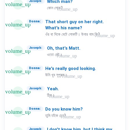
Which
man?
Joseph:
volume_up
কোন লোক?
volume_up
That
short
guy
on
her
right.
Donna:
volume_up
What's
his
name?
ওঁর বা দিকে বেটে লোকটি। উনার নাম কি?
volume_up
Oh,
that's
Matt.
Joseph:
volume_up
ওতো মেট।
volume_up
He's
really
good
looking.
Donna:
volume_up
উনি খুব সুপুরুষ।
volume_up
Yeah.
Joseph:
volume_up
ঠিক।
volume_up
Do
you
know
him?
Donna:
volume_up
তুমি তাঁকে চেন?
volume_up
I
don't
know
him,
but
I
think
my
Joseph: