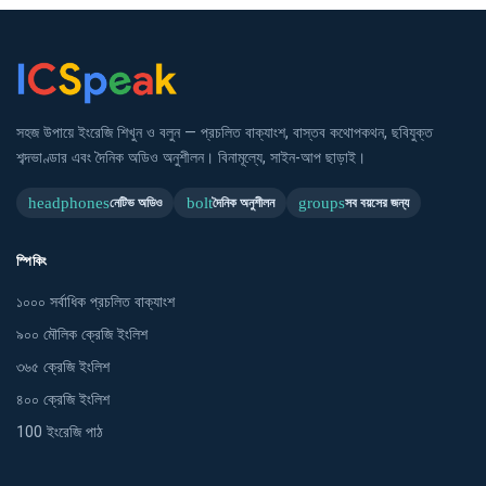
সহজ উপায়ে ইংরেজি শিখুন ও বলুন — প্রচলিত বাক্যাংশ, বাস্তব কথোপকথন, ছবিযুক্ত
শব্দভাণ্ডার এবং দৈনিক অডিও অনুশীলন। বিনামূল্যে, সাইন-আপ ছাড়াই।
headphones
bolt
groups
নেটিভ অডিও
দৈনিক অনুশীলন
সব বয়সের জন্য
স্পিকিং
১০০০ সর্বাধিক প্রচলিত বাক্যাংশ
৯০০ মৌলিক ক্রেজি ইংলিশ
৩৬৫ ক্রেজি ইংলিশ
৪০০ ক্রেজি ইংলিশ
100 ইংরেজি পাঠ