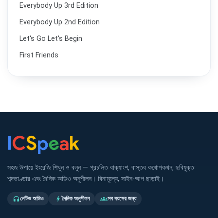
Everybody Up 3rd Edition
Everybody Up 2nd Edition
Let's Go Let's Begin
First Friends
সহজ উপায়ে ইংরেজি শিখুন ও বলুন — প্রচলিত বাক্যাংশ, বাস্তব কথোপকথন, ছবিযুক্ত
শব্দভাণ্ডার এবং দৈনিক অডিও অনুশীলন। বিনামূল্যে, সাইন-আপ ছাড়াই।
নেটিভ অডিও
দৈনিক অনুশীলন
সব বয়সের জন্য
headphones
bolt
groups