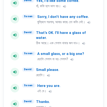
Yes,
I'd
like
some
coffee.
David:
volume_up
হাঁ, কফি হলে ভাল হয়।
volume_up
Sorry,
I
don't
have
any
coffee.
Susan:
volume_up
মুস্কিলে পরলাম, আমার কাছে তো কফি নেই।
volume_up
That's
OK.
I'll
have
a
glass
of
David:
volume_up
water.
ঠিক আছে। এক গেলাস খাবার জল দাও।
volume_up
A
small
glass,
or
a
big
one?
Susan:
volume_up
ছোটো গেলাস না বড় গেলাস?
volume_up
Small
please.
David:
volume_up
ছোটো।
volume_up
Here
you
are.
Susan:
volume_up
এই যে।
volume_up
Thanks.
David:
volume_up