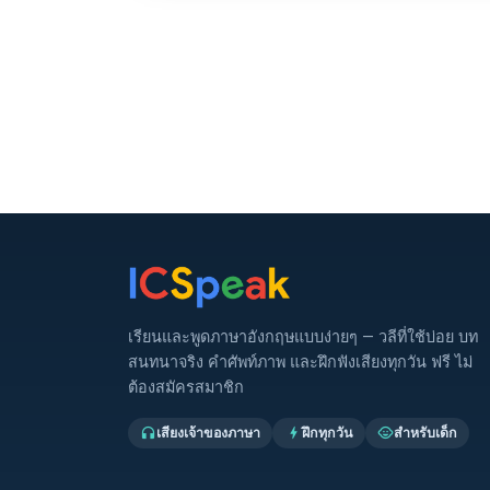
เรียนและพูดภาษาอังกฤษแบบง่ายๆ — วลีที่ใช้บ่อย บท
สนทนาจริง คำศัพท์ภาพ และฝึกฟังเสียงทุกวัน ฟรี ไม่
ต้องสมัครสมาชิก
เสียงเจ้าของภาษา
ฝึกทุกวัน
สำหรับเด็ก
headphones
bolt
child_care