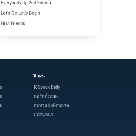
Everybody Up 2nd Edition
Let's Go Let's Begin
First Friends
ฝึกฝน
s
ICSpeak Daily
s
คอร์สทั้งหมด
s
ทบทวนข้อผิดพลาด
บทสนทนา