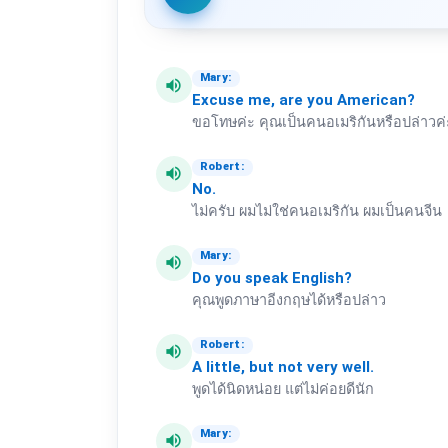
Mary:
volume_up
Excuse
me,
are
you
American?
ขอโทษค่ะ คุณเป็นคนอเมริกันหรือปล่าวค่
Robert:
volume_up
No.
ไม่ครับ ผมไม่ใช่คนอเมริกัน ผมเป็นคนจีน
Mary:
volume_up
Do
you
speak
English?
คุณพูดภาษาอีงกฤษได้หรือปล่าว
Robert:
volume_up
A
little,
but
not
very
well.
พูดได้นิดหน่อย แต่ไม่ค่อยดีนัก
Mary:
volume_up