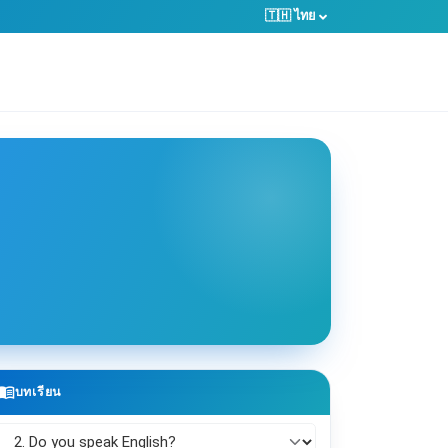
🇹🇭 ไทย
enu_book
บทเรียน