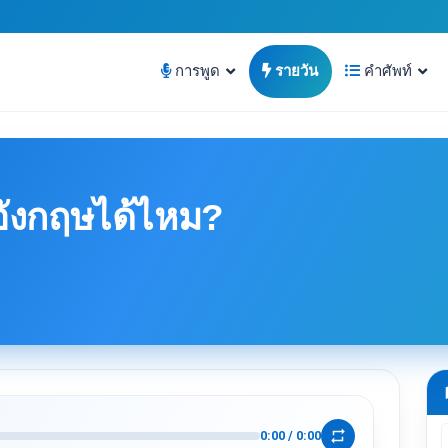
การพูด
รายวัน
คำศัพท์
ังกฤษได้ไหม?
m
repeat
0:00
/
0:00