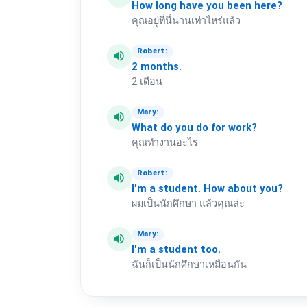
How
long
have
you
been
here?
คุณอยู่ที่นี่นานเท่าไหร่แล้ว
Robert:
volume_up
2
months.
2 เดือน
Mary:
volume_up
What
do
you
do
for
work?
คุณทำงานอะไร
Robert:
volume_up
I'm
a
student.
How
about
you?
ผมเป็นนักศึกษา แล้วคุณล่ะ
Mary:
volume_up
I'm
a
student
too.
ฉันก็เป็นนักศึกษาเหมือนกัน