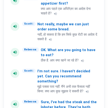
volume_up
appetizer
first?
क्या आप पहले एक अपितैज़र का आदेश देना
चाहते है?
volume_up
Not
really,
maybe
we
can
just
Scott:
volume_up
order
some
bread.
नहीं, हो सकता है कि हम सिर्फ कुछ रोटी का आदेश दें
सकते है
volume_up
OK.
What
are
you
going
to
have
Rebecca:
volume_up
to
eat?
ठीक है. आप क्या खाने जा रहे है?
volume_up
I'm
not
sure.
I
haven't
decided
Scott:
volume_up
yet.
Can
you
recommend
something?
मुझे पक्का पता नहीं. मैंने अभी तक फैसला नहीं
किया. क्या आप कुछ सुझाव दे सकती है?
volume_up
Sure,
I've
had
the
steak
and
the
Rebecca:
volume_up
lobster
before.
They're
both