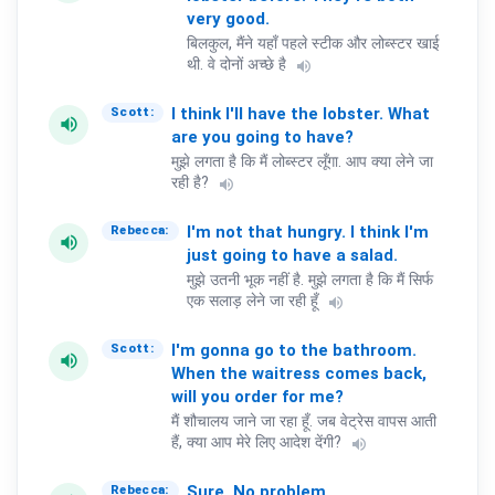
very
good.
बिलकुल, मैंने यहाँ पहले स्टीक और लोब्स्टर खाई
थी. वे दोनों अच्छे है
volume_up
I
think
I'll
have
the
lobster.
What
Scott:
volume_up
are
you
going
to
have?
मुझे लगता है कि मैं लोब्स्टर लूँगा. आप क्या लेने जा
रही है?
volume_up
I'm
not
that
hungry.
I
think
I'm
Rebecca:
volume_up
just
going
to
have
a
salad.
मुझे उतनी भूक नहीं है. मुझे लगता है कि मैं सिर्फ
एक सलाड़ लेने जा रही हूँ
volume_up
I'm
gonna
go
to
the
bathroom.
Scott:
volume_up
When
the
waitress
comes
back,
will
you
order
for
me?
मैं शौचालय जाने जा रहा हूँ. जब वेट्रेस वापस आती
हैं, क्या आप मेरे लिए आदेश देंगी?
volume_up
Sure.
No
problem.
Rebecca: