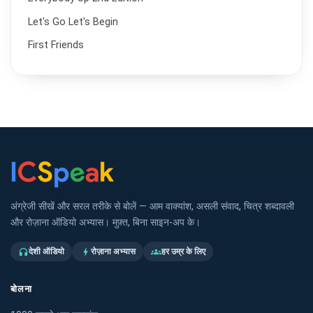
Let's Go Let's Begin
First Friends
अंग्रेजी सीखें और सरल तरीके से बोलें — आम वाक्यांश, असली संवाद, चित्र शब्दावली
और रोज़ाना ऑडियो अभ्यास। मुफ़्त, बिना साइन-अप के।
देशी ऑडियो
रोज़ाना अभ्यास
हर उम्र के लिए
headphones
bolt
groups
बोलना