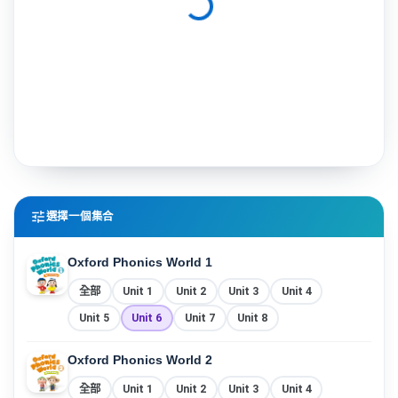
tune
選擇一個集合
Oxford Phonics World 1
全部
Unit 1
Unit 2
Unit 3
Unit 4
Unit 5
Unit 6
Unit 7
Unit 8
Oxford Phonics World 2
全部
Unit 1
Unit 2
Unit 3
Unit 4