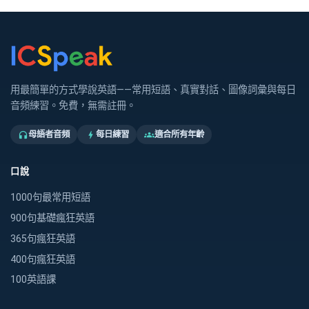
用最簡單的方式學說英語——常用短語、真實對話、圖像詞彙與每日
音頻練習。免費，無需註冊。
母語者音頻
每日練習
適合所有年齡
headphones
bolt
groups
口說
1000句最常用短語
900句基礎瘋狂英語
365句瘋狂英語
400句瘋狂英語
100英語課