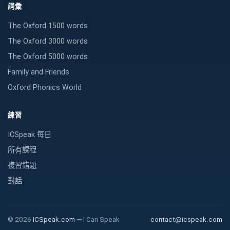
詞彙
The Oxford 1500 words
The Oxford 3000 words
The Oxford 5000 words
Family and Friends
Oxford Phonics World
練習
ICSpeak 每日
所有課程
複習錯題
對話
©
2026
ICSpeak.com
—
I Can Speak
contact@icspeak.com