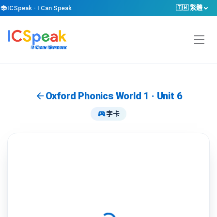
🇹🇼 繁體
school
ICSpeak - I Can Speak
Oxford Phonics World 1
· Unit 6
arrow_back
sports_esports
字卡
載入中…