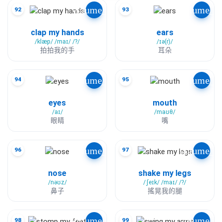
volume_up
volume_u
92
93
clap my hands
ears
/klæp/ /maɪ/ /?/
/ɪə(r)/
拍拍我的手
耳朵
volume_up
volume_u
94
95
eyes
mouth
/aɪ/
/maʊθ/
眼睛
嘴
volume_up
volume_u
96
97
nose
shake my legs
/nəʊz/
/ʃeɪk/ /maɪ/ /?/
鼻子
搖晃我的腿
volume_up
volume_u
98
99