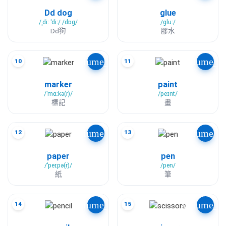
Dd dog
glue
/ˌdiː ˈdiː/ /dɒɡ/
/ɡluː/
Dd狗
膠水
volume_up
volume_u
10
11
marker
paint
/ˈmɑːkə(r)/
/peɪnt/
標記
畫
volume_up
volume_u
12
13
paper
pen
/ˈpeɪpə(r)/
/pen/
紙
筆
volume_up
volume_u
14
15