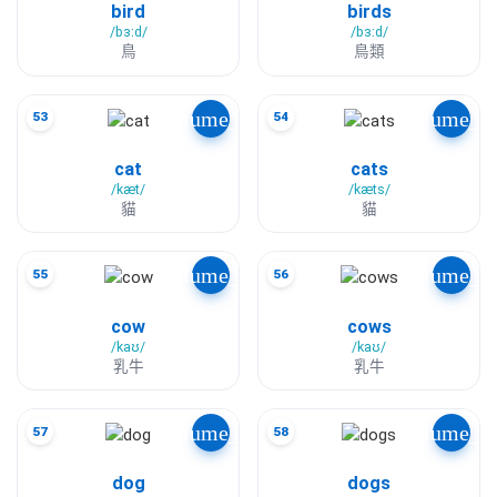
bird
birds
/bɜːd/
/bɜːd/
鳥
鳥類
volume_up
volume_u
53
54
cat
cats
/kæt/
/kæts/
貓
貓
volume_up
volume_u
55
56
cow
cows
/kaʊ/
/kaʊ/
乳牛
乳牛
volume_up
volume_u
57
58
dog
dogs