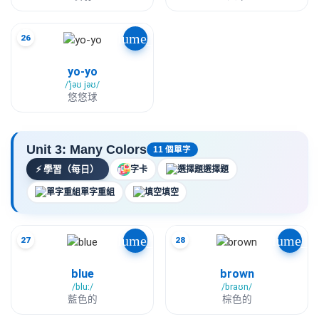
volume_up
26
yo-yo
/ˈjəʊ jəʊ/
悠悠球
Unit 3: Many Colors
11 個單字
⚡
學習（每日）
字卡
選擇題
單字重組
填空
volume_up
volume_u
27
28
blue
brown
/bluː/
/braʊn/
藍色的
棕色的