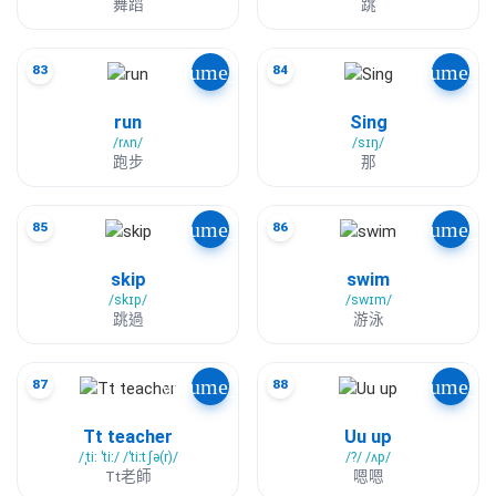
舞蹈
跳
volume_up
volume_u
83
84
run
Sing
/rʌn/
/sɪŋ/
跑步
那
volume_up
volume_u
85
86
skip
swim
/skɪp/
/swɪm/
跳過
游泳
volume_up
volume_u
87
88
Tt teacher
Uu up
/ˌtiː ˈtiː/ /ˈtiːtʃə(r)/
/?/ /ʌp/
Tt老師
嗯嗯