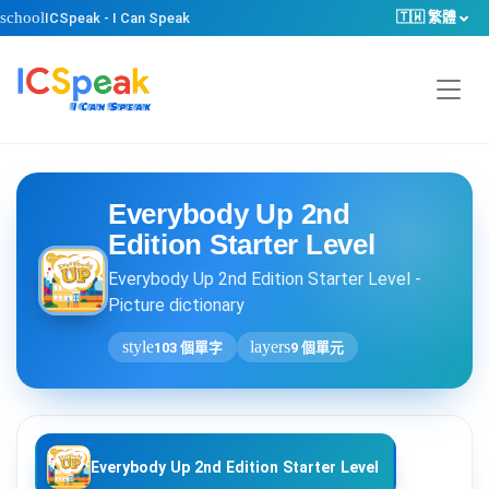
school
🇹🇼 繁體
ICSpeak - I Can Speak
Everybody Up 2nd
Edition Starter Level
Everybody Up 2nd Edition Starter Level -
Picture dictionary
style
layers
103 個單字
9 個單元
Everybody Up 2nd Edition Starter Level