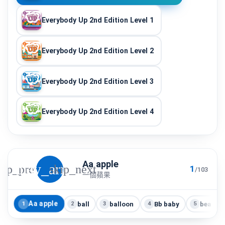
Everybody Up 2nd Edition Level 1
Everybody Up 2nd Edition Level 2
Everybody Up 2nd Edition Level 3
Everybody Up 2nd Edition Level 4
Aa apple
play_arrow
kip_previous
skip_next
1
/
103
一個蘋果
Aa apple
ball
balloon
Bb baby
beans
1
2
3
4
5