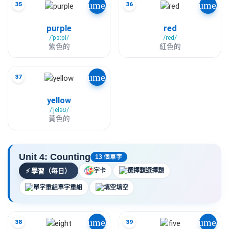
volume_up
volume_u
35
36
purple
red
/ˈpɜːpl/
/red/
紫色的
紅色的
volume_up
37
yellow
/ˈjeləʊ/
黃色的
Unit 4: Counting
13 個單字
⚡
學習（每日）
字卡
選擇題
單字重組
填空
volume_up
volume_u
38
39