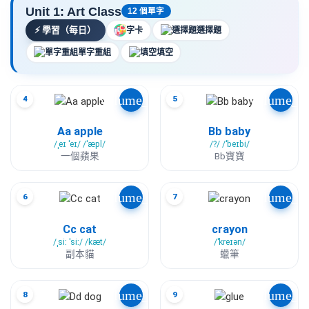
Unit 1: Art Class
12 個單字
⚡
學習（每日）
字卡
選擇題
單字重組
填空
volume_up
volume_u
4
5
Aa apple
Bb baby
/ˌeɪ ˈeɪ/ /ˈæpl/
/?/ /ˈbeɪbi/
一個蘋果
Bb寶寶
volume_up
volume_u
6
7
Cc cat
crayon
/ˌsiː ˈsiː/ /kæt/
/ˈkreɪən/
副本貓
蠟筆
volume_up
volume_u
8
9