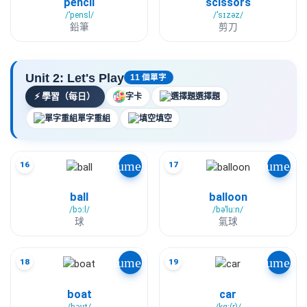
pencil
scissors
/ˈpensl/
/ˈsɪzəz/
鉛筆
剪刀
Unit 2: Let's Play
11 個單字
⚡
學習（每日）
字卡
選擇題
單字重組
填空
volume_up
volume_u
16
17
ball
balloon
/bɔːl/
/bəˈluːn/
球
氣球
volume_up
volume_u
18
19
boat
car
/bəʊt/
/kɑː(r)/