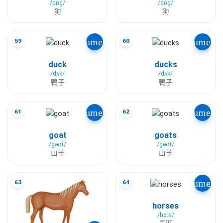
/dɒɡ/
/dɒɡ/
狗
狗
volume_up
volume_u
59
60
duck
ducks
/dʌk/
/dʌk/
鴨子
鴨子
volume_up
volume_u
61
62
goat
goats
/ɡəʊt/
/ɡəʊt/
山羊
山羊
volume_u
63
64
horses
/hɔːs/