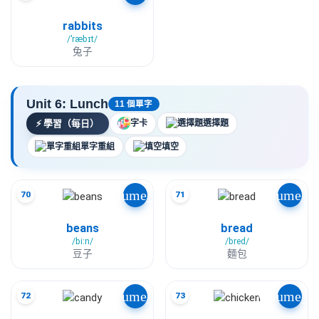
rabbits
/ˈræbɪt/
兔子
Unit 6: Lunch
11 個單字
⚡
學習（每日）
字卡
選擇題
單字重組
填空
volume_up
volume_u
70
71
beans
bread
/biːn/
/bred/
豆子
麵包
volume_up
volume_u
72
73