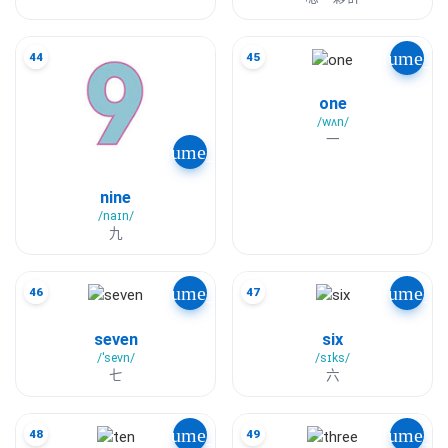
volume_u
44
45
one
/wʌn/
一
volume_up
nine
/naɪn/
九
volume_up
volume_u
46
47
seven
six
/ˈsevn/
/sɪks/
七
六
volume_up
volume_u
48
49