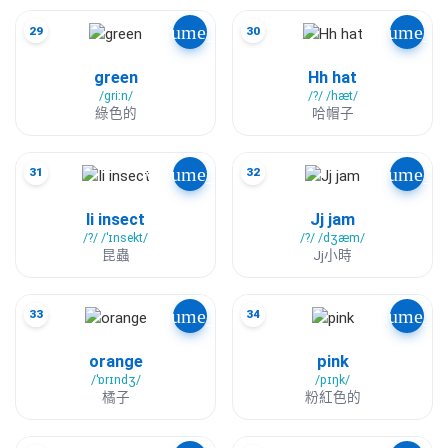
volume_up
volume_u
29
30
green
Hh hat
/ɡriːn/
/?/ /hæt/
綠色的
哈帽子
volume_up
volume_u
31
32
Ii insect
Jj jam
/?/ /ˈɪnsekt/
/?/ /dʒæm/
昆蟲
Jj小時
volume_up
volume_u
33
34
orange
pink
/ˈɒrɪndʒ/
/pɪŋk/
橘子
粉紅色的