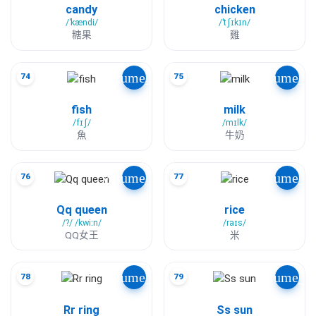
candy
chicken
/ˈkændi/
/ˈtʃɪkɪn/
糖果
雞
volume_up
volume_u
74
75
fish
milk
/fɪʃ/
/mɪlk/
魚
牛奶
volume_up
volume_u
76
77
Qq queen
rice
/?/ /kwiːn/
/raɪs/
QQ女王
米
volume_up
volume_u
78
79
Rr ring
Ss sun