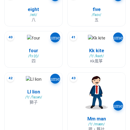
eight
five
/eɪt/
/faɪv/
八
五
volume_up
volume_u
40
41
four
Kk kite
/fɔː(r)/
/?/ /kaɪt/
四
Kk風箏
volume_up
42
43
Ll lion
/?/ /ˈlaɪən/
獅子
volume_u
Mm man
/?/ /mæn/
嗯，夥計