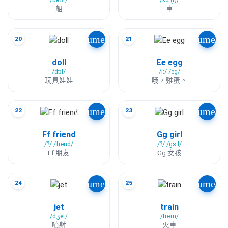
船
車
volume_up
volume_u
20
21
doll
Ee egg
/dɒl/
/iː/ /eɡ/
玩具娃娃
哦，雞蛋。
volume_up
volume_u
22
23
Ff friend
Gg girl
/?/ /frend/
/?/ /ɡɜːl/
Ff 朋友
Gg 女孩
volume_up
volume_u
24
25
jet
train
/dʒet/
/treɪn/
噴射
火車