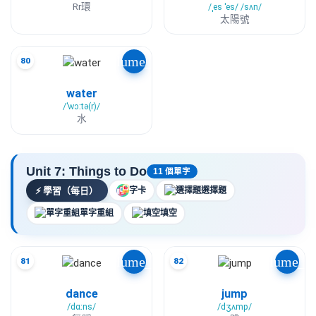
Rr環
/ˌes ˈes/ /sʌn/
太陽號
volume_up
80
water
/ˈwɔːtə(r)/
水
Unit 7: Things to Do
11 個單字
⚡
學習（每日）
字卡
選擇題
單字重組
填空
volume_up
volume_u
81
82
dance
jump
/dɑːns/
/dʒʌmp/