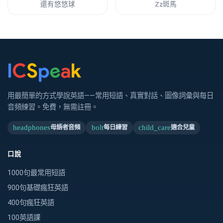
還有悠悠球
Zz斑馬
用最簡單的方式學說英語——常用短語、真實對話、圖像詞彙與每日
音頻練習。免費，無需註冊。
headphones
bolt
child_care
母語者音頻
每日練習
適合兒童
口說
1000句最常用短語
900句基礎瘋狂英語
400句瘋狂英語
100英語課