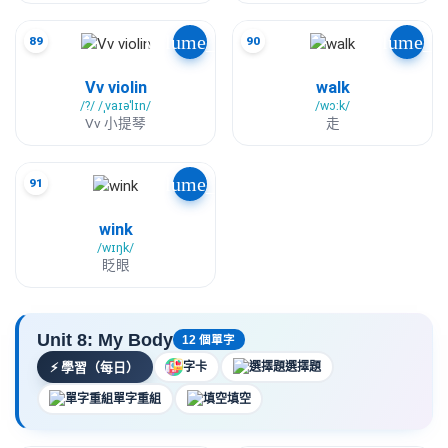
volume_up
volume_u
89
90
Vv violin
walk
/?/ /ˌvaɪəˈlɪn/
/wɔːk/
Vv 小提琴
走
volume_up
91
wink
/wɪŋk/
眨眼
Unit 8: My Body
12 個單字
⚡
學習（每日）
字卡
選擇題
單字重組
填空