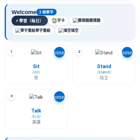
Welcome
3 個單字
⚡
學習（每日）
字卡
選擇題
單字重組
填空
volume_up
volume_u
1
2
Sit
Stand
/sɪt/
/stænd/
坐
站立
volume_up
3
Talk
/tɔːk/
演講