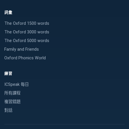
詞彙
The Oxford 1500 words
The Oxford 3000 words
The Oxford 5000 words
Family and Friends
Oxford Phonics World
練習
ICSpeak 每日
所有課程
複習錯題
對話