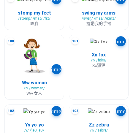
stomp my feet
swing my arms
/stɒmp/ /maɪ/ /fiːt/
/swɪŋ/ /maɪ/ /ɑːmz/
跺腳
擺動我的手臂
volume_u
100
101
Xx fox
/?/ /fɒks/
Xx狐狸
volume_up
Ww woman
/?/ /ˈwʊmən/
Ww 女人
volume_up
volume_u
102
103
Yy yo-yo
Zz zebra
/?/ /ˈjəʊ jəʊ/
/?/ /ˈzebrə/