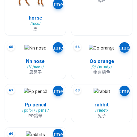
馬匹
volume_up
horse
/hɔːs/
馬
volume_up
volume_u
65
66
Nn nose
Oo orange
/?/ /nəʊz/
/?/ /ˈɒrɪndʒ/
恩鼻子
還有橘色
volume_up
volume_u
67
68
Pp pencil
rabbit
/ˌpiː ˈpiː/ /ˈpensl/
/ˈræbɪt/
PP鉛筆
兔子
volume_up
69